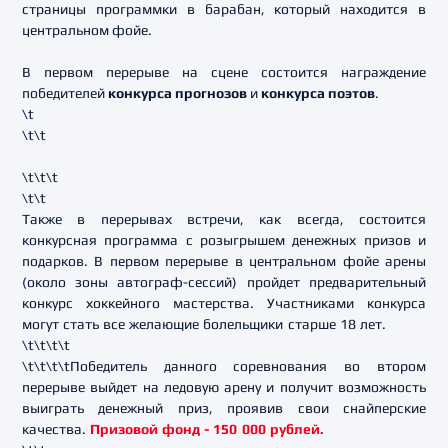
страницы программки в барабан, который находится в
центральном фойе.
В первом перерыве на сцене состоится награждение
победителей
конкурса прогнозов
и
конкурса поэтов
.
\t
\t\t
\t\t\t
\t\t
Также в перерывах встречи, как всегда, состоится
конкурсная программа с розыгрышем денежных призов и
подарков. В первом перерыве в центральном фойе арены
(около зоны автограф-сессий) пройдет предварительный
конкурс хоккейного мастерства. Участниками конкурса
могут стать все желающие болельщики старше 18 лет.
\t\t\t\t
\t\t\t\tПобедитель данного соревнования во втором
перерыве выйдет на ледовую арену и получит возможность
выиграть денежный приз, проявив свои снайперские
качества.
Призовой фонд - 150 000 рублей.