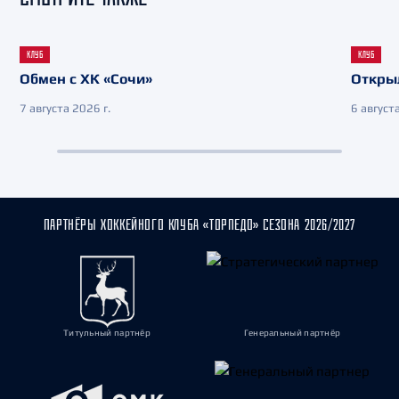
КЛУБ
КЛУБ
Обмен с ХК «Сочи»
Откры
7 августа 2026 г.
6 августа
ПАРТНЁРЫ ХОККЕЙНОГО КЛУБА «ТОРПЕДО» СЕЗОНА 2026/2027
Титульный партнёр
Генеральный партнёр