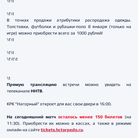
\t\t
\t\t
В точках продажи атрибутики распродажа одежды.
Толстовки, футболки и рубашки-поло 8 января (только на
игре) можно приобрести всего за 1000 рублей!
\t\t
\t\t
\t\t\t
\t
Прямую трансляцию
встречи можно увидеть на
телеканале
ННТВ
.
КРК "Нагорный" откроет для вас свои двери в 16:00.
На сегодняшний матч
осталось менее 150 билетов
(на
11:30). Приобрести их можно в кассах, а также в режиме
онлайн на сайте
tickets.hctorpedo.ru
.