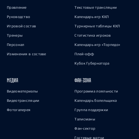
Правление
Текстовые трансляции
Руководство
Календарь игр КХЛ
Игровой состав
Турнирные таблицы КХЛ
Тренеры
Статистика игроков
Персонал
Календарь игр «Торпедо»
Изменения в составе
Плей-офф
Кубок Губернатора
МЕДИА
ФАН-ЗОНА
Видеоматериалы
Программа лояльности
Видеотрансляции
Календарь болельщика
Фотогалерея
Группа поддержки
Талисманы
Фан-сектор
Гостевые матчи