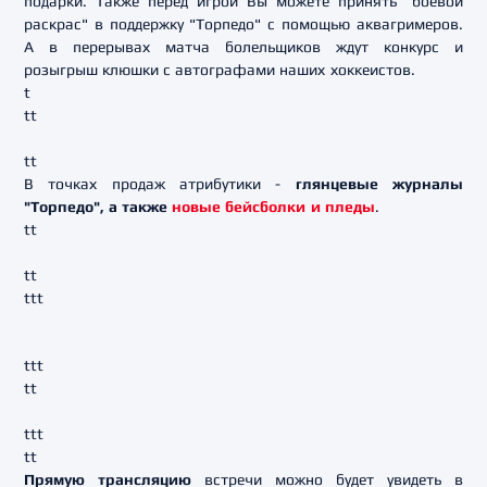
подарки. Также перед игрой Вы можете принять "боевой
раскрас" в поддержку "Торпедо" с помощью аквагримеров.
А в
перерывах матча болельщиков ждут конкурс и
розыгрыш клюшки с автографами наших хоккеистов.
t
tt
tt
В точках продаж атрибутики -
глянцевые журналы
"Торпедо", а также
новые бейсболки и пледы
.
tt
tt
ttt
ttt
tt
ttt
tt
Прямую трансляцию
встречи можно будет увидеть в