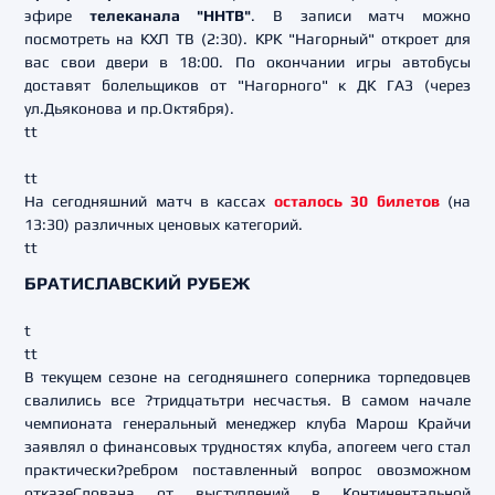
эфире
телеканала "ННТВ"
. В записи матч можно
посмотреть на КХЛ ТВ (2:30). КРК "Нагорный" откроет для
вас свои двери в 18:00. По окончании игры автобусы
доставят болельщиков от "Нагорного" к ДК ГАЗ (через
ул.Дьяконова и пр.Октября).
tt
tt
На сегодняшний матч в кассах
осталось 30 билетов
(на
13:30) различных ценовых категорий.
tt
БРАТИСЛАВСКИЙ РУБЕЖ
t
tt
В текущем сезоне на сегодняшнего соперника торпедовцев
свалились все ?тридцатьтри несчастья. В самом начале
чемпионата генеральный менеджер клуба Марош Крайчи
заявлял о финансовых трудностях клуба, апогеем чего стал
практически?ребром поставленный вопрос овозможном
отказеСлована от выступлений в Континентальной