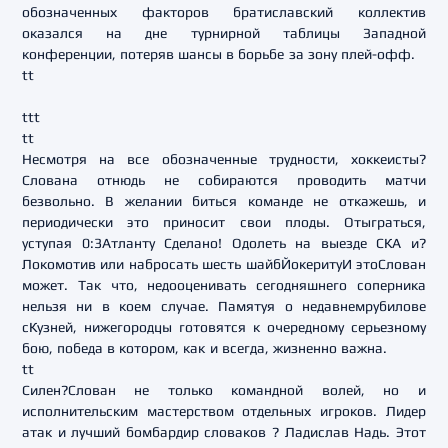
обозначенных факторов братиславский коллектив
оказался на дне турнирной таблицы Западной
конференции, потеряв шансы в борьбе за зону плей-офф.
tt
ttt
tt
Несмотря на все обозначенные трудности, хоккеисты?
Слована отнюдь не собираются проводить матчи
безвольно. В желании биться команде не откажешь, и
периодически это приносит свои плоды. Отыграться,
уступая 0:3Атланту Сделано! Одолеть на выезде СКА и?
Локомотив или набросать шесть шайбЙокеритуИ этоСлован
может. Так что, недооценивать сегодняшнего соперника
нельзя ни в коем случае. Памятуя о недавнемрубилове
сКузней, нижегородцы готовятся к очередному серьезному
бою, победа в котором, как и всегда, жизненно важна.
tt
Силен?Слован не только командной волей, но и
исполнительским мастерством отдельных игроков. Лидер
атак и лучший бомбардир словаков ? Ладислав Надь. Этот