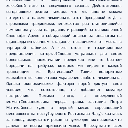
хоккейной лиге со следующего сезона. Действительно,
сегодняшние реалии таковы, что мы вполне можем
потерять в нашем чемпионате этот брендовый клуб с
огромными традициями, множество раз становившийся
чемпионом у себя на родине, играющий на великолепной
Словнафт Арене и собирающий аншлаг за аншлагом на
одиннадцатитысячном стадионе, независимо от места в
турнирной таблице. А чего стоят те традиционные
представления, которые?Слован устраивает для своих
болельщиков поокончании поединков или те братья-
бородачи на трибунах, которых мы видим в каждой
трансляции из Братиславы? Такие колоритные
исамобытные коллективы украшение любого чемпионата.
Однако экономические факторы порой диктуют свои
условия, что, естественно, не добавляет команде
настроения. Помимо этого, в определенный
моментСлованскосила череда травм, заставив Петри
Матикайнена (уже в первый месяц соревнований
сменившего на посту?рулевого Ростислава Чаду), хватаясь
за голову, выпускать игроков на чужие для них позиции, что
далеко не всегда приносило успех. В результате всех