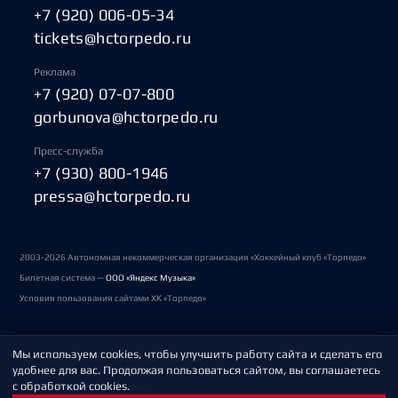
+7 (920) 006-05-34
tickets@hctorpedo.ru
Реклама
+7 (920) 07-07-800
gorbunova@hctorpedo.ru
Пресс-служба
+7 (930) 800-1946
pressa@hctorpedo.ru
2003-2026 Автономная некоммерческая организация «Хоккейный клуб «Торпедо»
Билетная система —
ООО «Яндекс Музыка»
Условия пользования сайтами ХК «Торпедо»
Мы используем cookies, чтобы улучшить работу сайта и сделать его
Политика обработки персональных данных
удобнее для вас. Продолжая пользоваться сайтом, вы соглашаетесь
с обработкой cookies.
Пользовательское соглашение