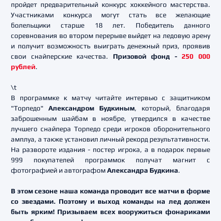
пройдет предварительный конкурс хоккейного мастерства.
Участниками конкурса могут стать все желающие
болельщики старше 18 лет. Победитель данного
соревнования во втором перерыве выйдет на ледовую арену
и получит возможность выиграть денежный приз, проявив
свои снайперские качества.
Призовой фонд -
250 000
рублей
.
\t
В программке к матчу читайте интервью с защитником
"Торпедо"
Александром Будкиным
, который, благодаря
заброшенным шайбам в ноябре, утвердился в качестве
лучшего снайпера Торпедо среди игроков оборонительного
амплуа, а также установил личный рекорд результативности.
На развороте издания - постер игрока, а в подарок первые
999 покупателей программок получат магнит с
фотографией и автографом
Александра Будкина
.
В этом сезоне наша команда проводит все матчи в форме
со звездами. Поэтому и выход команды на лед должен
быть ярким! Призываем всех вооружиться фонариками