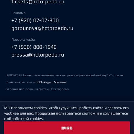
tickets@hctorpedo.ru
Реклама
+7 (920) 07-07-800
gorbunova@hctorpedo.ru
Пресс-служба
+7 (930) 800-1946
pressa@hctorpedo.ru
2003-2026 Автономная некоммерческая организация «Хоккейный клуб «Торпедо»
Билетная система —
ООО «Яндекс Музыка»
Условия пользования сайтами ХК «Торпедо»
Мы используем cookies, чтобы улучшить работу сайта и сделать его
Политика обработки персональных данных
удобнее для вас. Продолжая пользоваться сайтом, вы соглашаетесь
с обработкой cookies.
Пользовательское соглашение
ПРИНЯТЬ
Охрана труда