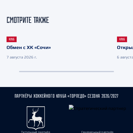
СМОТРИТЕ ТАКЖЕ
КЛУБ
КЛУБ
Обмен с ХК «Сочи»
Откры
7 августа 2026 г.
6 августа
ПАРТНЁРЫ ХОККЕЙНОГО КЛУБА «ТОРПЕДО» СЕЗОНА 2026/2027
Титульный партнёр
Генеральный партнёр