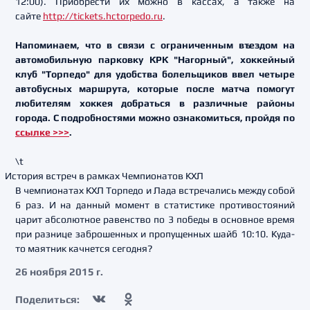
12:00). Приобрести их можно в кассах, а также на
сайте
http://tickets.hctorpedo.ru
.
Напоминаем, что в связи с ограниченным въездом на
автомобильную парковку КРК "Нагорный", хоккейный
клуб "Торпедо" для удобства болельщиков ввел четыре
автобусных маршрута, которые после матча помогут
любителям хоккея добраться в различные районы
города. С подробностями можно ознакомиться, пройдя по
ссылке >>>
.
\t
История встреч в рамках Чемпионатов КХЛ
В чемпионатах КХЛ Торпедо и Лада встречались между собой
6 раз. И на данный момент в статистике противостояний
царит абсолютное равенство по 3 победы в основное время
при разнице заброшенных и пропущенных шайб 10:10. Куда-
то маятник качнется сегодня?
26 ноября 2015 г.
Поделиться: