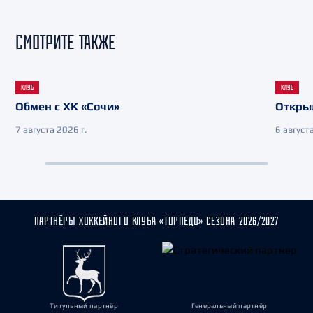
СМОТРИТЕ ТАКЖЕ
КЛУБ
КЛУБ
Обмен с ХК «Сочи»
Откры
7 августа 2026 г.
6 августа
ПАРТНЁРЫ ХОККЕЙНОГО КЛУБА «ТОРПЕДО» СЕЗОНА 2026/2027
Титульный партнёр
Генеральный партнёр