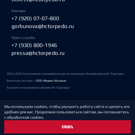
Реклама
+7 (920) 07-07-800
gorbunova@hctorpedo.ru
Пресс-служба
+7 (930) 800-1946
pressa@hctorpedo.ru
2003-2026 Автономная некоммерческая организация «Хоккейный клуб «Торпедо»
Билетная система —
ООО «Яндекс Музыка»
Условия пользования сайтами ХК «Торпедо»
Мы используем cookies, чтобы улучшить работу сайта и сделать его
Политика обработки персональных данных
удобнее для вас. Продолжая пользоваться сайтом, вы соглашаетесь
с обработкой cookies.
Пользовательское соглашение
ПРИНЯТЬ
Охрана труда