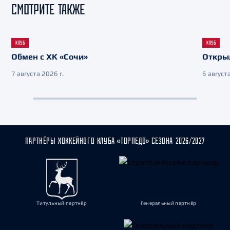
СМОТРИТЕ ТАКЖЕ
КЛУБ
КЛУБ
Обмен с ХК «Сочи»
Откры
7 августа 2026 г.
6 августа
ПАРТНЁРЫ ХОККЕЙНОГО КЛУБА «ТОРПЕДО» СЕЗОНА 2026/2027
Титульный партнёр
Генеральный партнёр