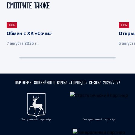
СМОТРИТЕ ТАКЖЕ
КЛУБ
КЛУБ
Обмен с ХК «Сочи»
Откры
7 августа 2026 г.
6 августа
ПАРТНЁРЫ ХОККЕЙНОГО КЛУБА «ТОРПЕДО» СЕЗОНА 2026/2027
Титульный партнёр
Генеральный партнёр