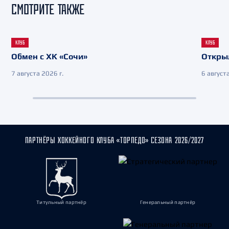
СМОТРИТЕ ТАКЖЕ
КЛУБ
КЛУБ
Обмен с ХК «Сочи»
Откры
7 августа 2026 г.
6 августа
ПАРТНЁРЫ ХОККЕЙНОГО КЛУБА «ТОРПЕДО» СЕЗОНА 2026/2027
Титульный партнёр
Генеральный партнёр