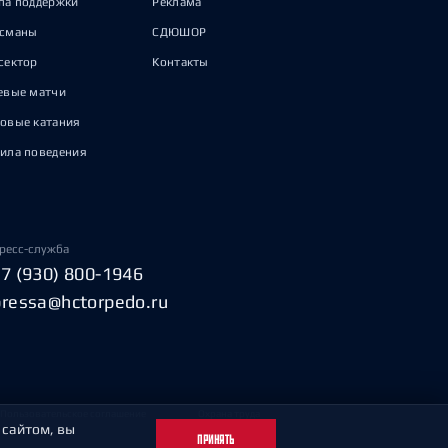
па поддержки
Реклама
исманы
СДЮШОР
сектор
Контакты
евые матчи
овые катания
ила поведения
ресс-служба
+7 (930) 800-1946
pressa@hctorpedo.ru
Пользовательское соглашение
Охрана труда
 сайтом, вы
ПРИНЯТЬ