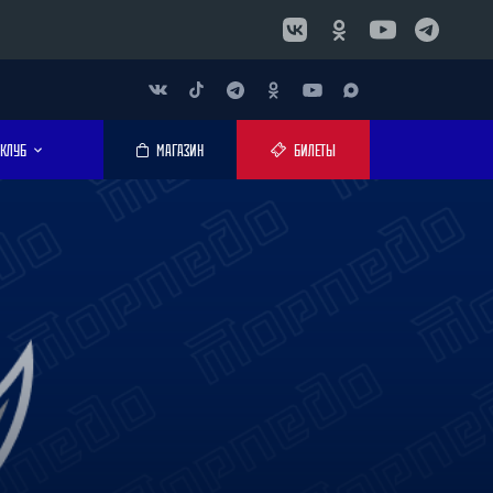
КЛУБ
МАГАЗИН
БИЛЕТЫ