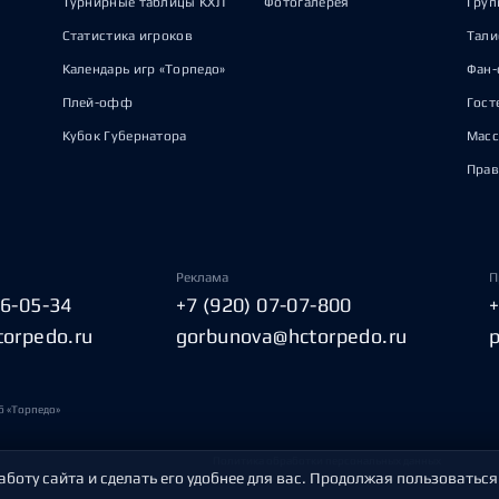
Турнирные таблицы КХЛ
Фотогалерея
Груп
Статистика игроков
Тал
Календарь игр «Торпедо»
Фан-
Плей-офф
Гост
Кубок Губернатора
Масс
Прав
Реклама
П
06-05-34
+7 (920) 07-07-800
torpedo.ru
gorbunova@hctorpedo.ru
б «Торпедо»
Политика обработки персональных данных
аботу сайта и сделать его удобнее для вас. Продолжая пользоваться