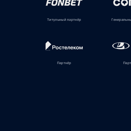
Титульный партнёр
Генеральн
Партнёр
Пар