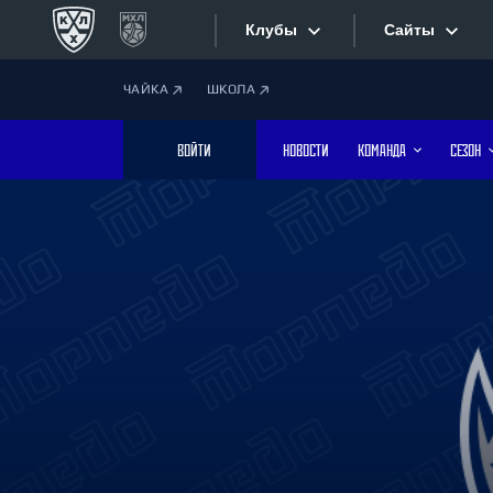
Клубы
Сайты
ЧАЙКА
ШКОЛА
Конференция «Запад»
Сайты
ВОЙТИ
НОВОСТИ
КОМАНДА
СЕЗОН
Дивизион Боброва
Лада
Видеотран
СКА
Хайлайты
Спартак
Торпедо
Текстовые
ХК Сочи
Интернет-
Дивизион Тарасова
Фотобанк
Динамо Мн
Динамо М
Приложе