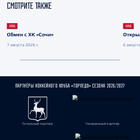
СМОТРИТЕ ТАКЖЕ
КЛУБ
КЛУБ
Обмен с ХК «Сочи»
Откры
7 августа 2026 г.
6 августа
ПАРТНЁРЫ ХОККЕЙНОГО КЛУБА «ТОРПЕДО» СЕЗОНА 2026/2027
Титульный партнёр
Генеральный партнёр