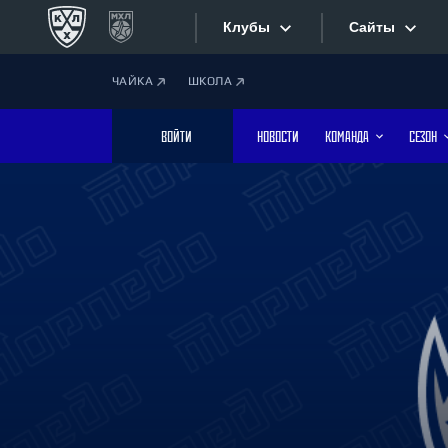
Клубы
Сайты
ЧАЙКА
ШКОЛА
Конференция «Запад»
Сайты
ВОЙТИ
НОВОСТИ
КОМАНДА
СЕЗОН
Дивизион Боброва
Лада
Видеотран
СКА
Хайлайты
Спартак
Торпедо
Текстовые
ХК Сочи
Интернет-
Дивизион Тарасова
Фотобанк
Динамо Мн
Динамо М
Приложе