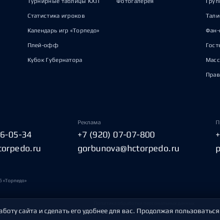
Турнирные таблицы КХЛ
Фотогалерея
Груп
Статистика игроков
Тал
Календарь игр «Торпедо»
Фан-
Плей-офф
Гост
Кубок Губернатора
Масс
Прав
Реклама
П
06-05-34
+7 (920) 07-07-800
torpedo.ru
gorbunova@hctorpedo.ru
б «Торпедо»
Политика обработки персональных данных
аботу сайта и сделать его удобнее для вас. Продолжая пользоваться