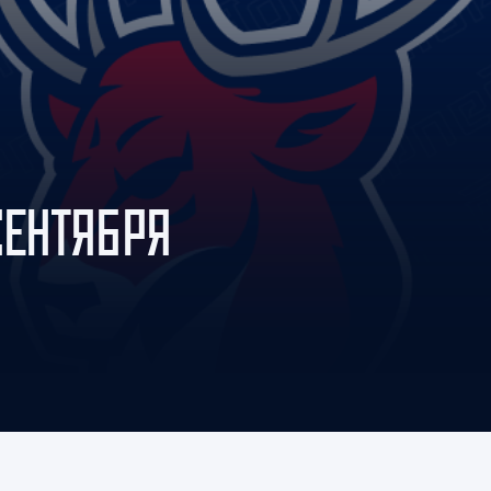
Амур
Барыс
Салават Юлаев
Сибирь
СЕНТЯБРЯ