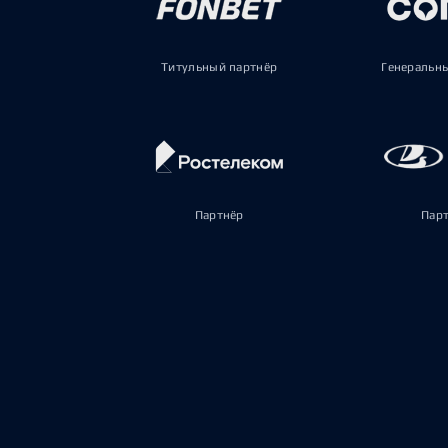
Титульный партнёр
Генеральн
Партнёр
Пар