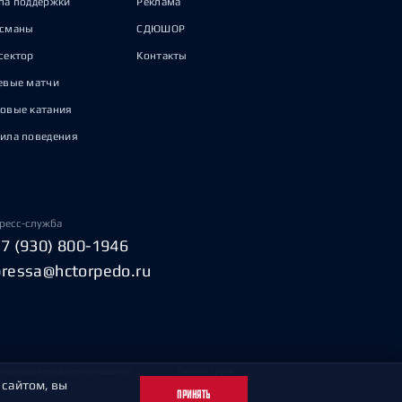
па поддержки
Реклама
исманы
СДЮШОР
сектор
Контакты
евые матчи
овые катания
ила поведения
ресс-служба
+7 (930) 800-1946
pressa@hctorpedo.ru
Пользовательское соглашение
Охрана труда
 сайтом, вы
ПРИНЯТЬ