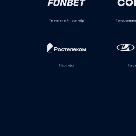
Титульный партнёр
Генеральн
Партнёр
Пар