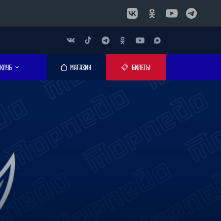
КЛУБ
МАГАЗИН
БИЛЕТЫ