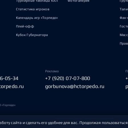
Турнирные таблицы КХЛ
Фотогалерея
Груп
Статистика игроков
Тал
Календарь игр «Торпедо»
Фан-
Плей-офф
Гост
Кубок Губернатора
Масс
Прав
Реклама
П
06-05-34
+7 (920) 07-07-800
torpedo.ru
gorbunova@hctorpedo.ru
б «Торпедо»
Политика обработки персональных данных
аботу сайта и сделать его удобнее для вас. Продолжая пользоваться