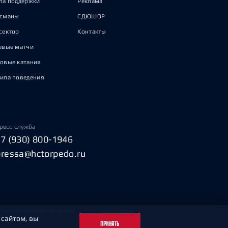
па поддержки
Реклама
исманы
СДЮШОР
сектор
Контакты
евые матчи
овые катания
ила поведения
ресс-служба
+7 (930) 800-1946
pressa@hctorpedo.ru
Пользовательское соглашение
Охрана труда
 сайтом, вы
ПРИНЯТЬ