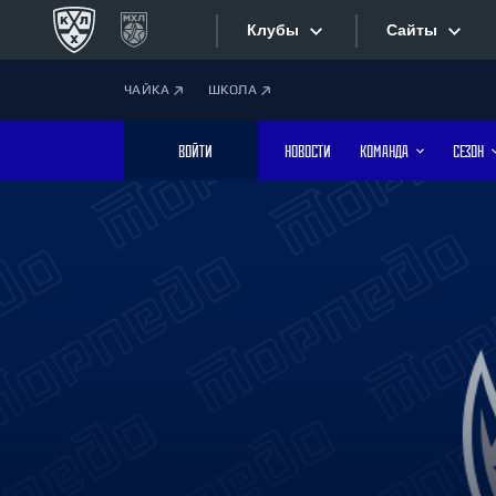
Клубы
Сайты
ЧАЙКА
ШКОЛА
Конференция «Запад»
Сайты
ВОЙТИ
НОВОСТИ
КОМАНДА
СЕЗОН
Дивизион Боброва
Лада
Видеотран
СКА
Хайлайты
Спартак
Торпедо
Текстовые
ХК Сочи
Интернет-
Дивизион Тарасова
Фотобанк
Динамо Мн
Динамо М
Приложе