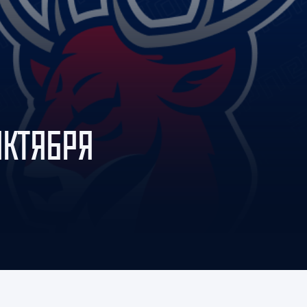
Амур
Барыс
Салават Юлаев
Сибирь
ОКТЯБРЯ