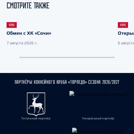
СМОТРИТЕ ТАКЖЕ
КЛУБ
КЛУБ
Обмен с ХК «Сочи»
Откры
7 августа 2026 г.
6 августа
ПАРТНЁРЫ ХОККЕЙНОГО КЛУБА «ТОРПЕДО» СЕЗОНА 2026/2027
Титульный партнёр
Генеральный партнёр