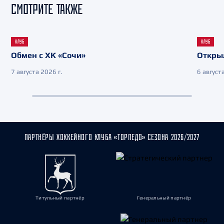
СМОТРИТЕ ТАКЖЕ
КЛУБ
КЛУБ
Обмен с ХК «Сочи»
Откры
7 августа 2026 г.
6 августа
ПАРТНЁРЫ ХОККЕЙНОГО КЛУБА «ТОРПЕДО» СЕЗОНА 2026/2027
Титульный партнёр
Генеральный партнёр