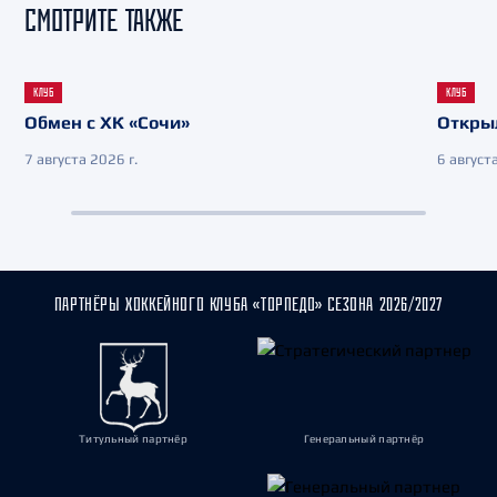
СМОТРИТЕ ТАКЖЕ
КЛУБ
КЛУБ
Обмен с ХК «Сочи»
Откры
7 августа 2026 г.
6 августа
ПАРТНЁРЫ ХОККЕЙНОГО КЛУБА «ТОРПЕДО» СЕЗОНА 2026/2027
Титульный партнёр
Генеральный партнёр