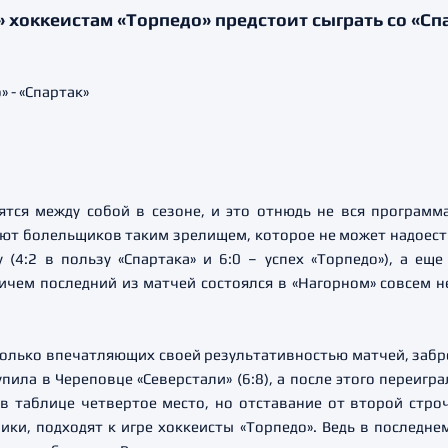
» хоккеистам «Торпедо» предстоит сыграть со «Сп
тся между собой в сезоне, и это отнюдь не вся программ
уют болельщиков таким зрелищем, которое не может надоест
 (4:2 в пользу «Спартака» и 6:0 – успех «Торпедо»), а ещ
ичем последний из матчей состоялся в «Нагорном» совсем не
олько впечатляющих своей результативностью матчей, забро
пила в Череповце «Северстали» (6:8), а после этого переигра
 таблице четвертое место, но отставание от второй строчк
ики, подходят к игре хоккеисты «Торпедо». Ведь в последн