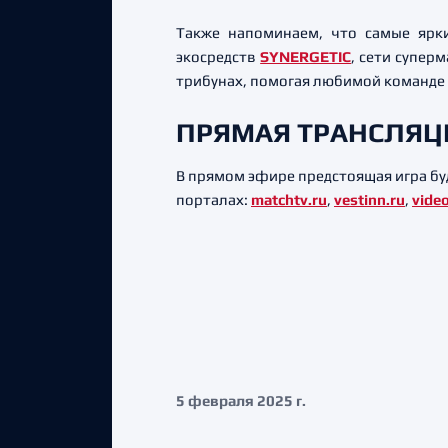
Также напоминаем, что самые ярк
экосредств
SYNERGETIC
, сети супер
трибунах, помогая любимой команде 
ПРЯМАЯ ТРАНСЛЯЦ
В прямом эфире предстоящая игра бу
порталах:
matchtv.ru
,
vestinn.ru
,
video
5 февраля 2025 г.