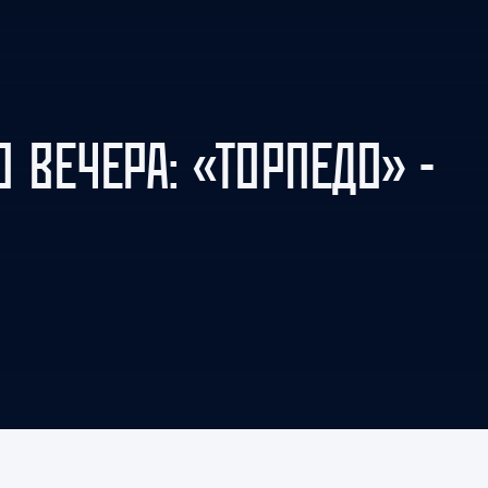
Амур
Барыс
Салават Юлаев
Сибирь
 ВЕЧЕРА: «ТОРПЕДО» -