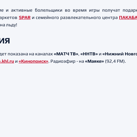
ие и активные болельщики во время игры получат подарк
маркетов
SPAR
и семейного развлекательного центра
ПАКАБ
на льду!
ИЯ
дет показана на каналах
«МАТЧ ТВ»
,
«ННТВ»
и
«Нижний Новго
.khl.ru
и
«Кинопоиск»
. Радиоэфир - на
«Маяке»
(92,4 FM).