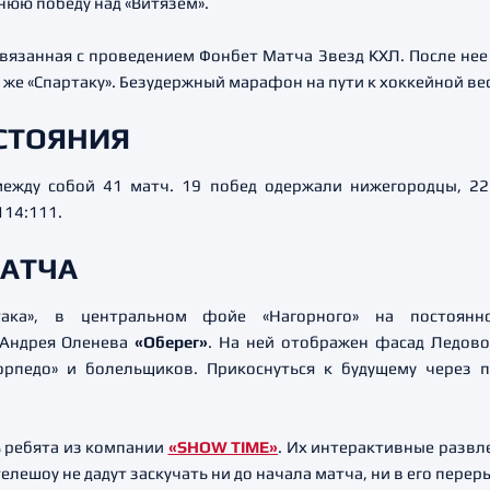
юю победу над «Витязем».
связанная с проведением Фонбет Матча Звезд КХЛ. После нее
му же «Спартаку». Безудержный марафон на пути к хоккейной ве
СТОЯНИЯ
ежду собой 41 матч. 19 побед одержали нижегородцы, 22 
114:111.
МАТЧА
ака», в центральном фойе «Нагорного» на постоянно
 Андрея Оленева
«Оберег»
. На ней отображен фасад Ледово
рпедо» и болельщиков. Прикоснуться к будущему через 
ь ребята из компании
«SHOW TIME
»
. Их интерактивные развл
лешоу не дадут заскучать ни до начала матча, ни в его перер