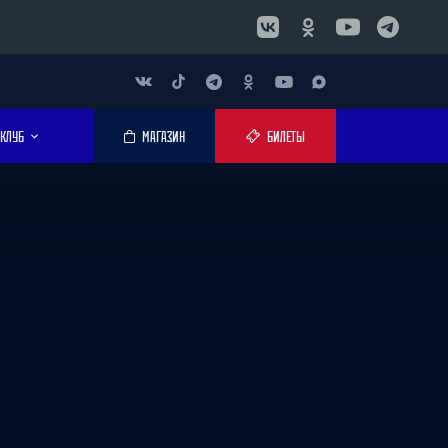
КЛУБ
МАГАЗИН
БИЛЕТЫ