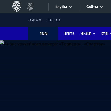
Клубы
Сайты
ЧАЙКА
ШКОЛА
Конференция «Запад»
Сайты
ВОЙТИ
НОВОСТИ
КОМАНДА
СЕЗОН
Дивизион Боброва
Лада
Видеотран
СКА
Хайлайты
Спартак
Торпедо
Текстовые
ХК Сочи
Интернет-
Дивизион Тарасова
Фотобанк
Динамо Мн
Динамо М
Приложе