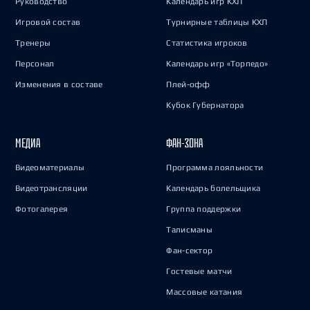
Руководство
Календарь игр КХЛ
Игровой состав
Турнирные таблицы КХЛ
Тренеры
Статистика игроков
Персонал
Календарь игр «Торпедо»
Изменения в составе
Плей-офф
Кубок Губернатора
МЕДИА
ФАН-ЗОНА
Видеоматериалы
Программа лояльности
Видеотрансляции
Календарь болельщика
Фотогалерея
Группа поддержки
Талисманы
Фан-сектор
Гостевые матчи
Массовые катания