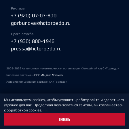
Реклама
+7 (920) 07-07-800
gorbunova@hctorpedo.ru
Пресс-служба
+7 (930) 800-1946
pressa@hctorpedo.ru
2003-2026 Автономная некоммерческая организация «Хоккейный клуб «Торпедо»
Билетная система —
ООО «Яндекс Музыка»
Условия пользования сайтами ХК «Торпедо»
Мы используем cookies, чтобы улучшить работу сайта и сделать его
Политика обработки персональных данных
удобнее для вас. Продолжая пользоваться сайтом, вы соглашаетесь
с обработкой cookies.
Пользовательское соглашение
ПРИНЯТЬ
Охрана труда