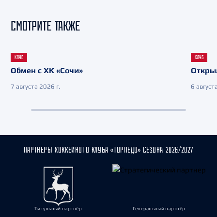
СМОТРИТЕ ТАКЖЕ
КЛУБ
КЛУБ
Обмен с ХК «Сочи»
Откры
7 августа 2026 г.
6 августа
ПАРТНЁРЫ ХОККЕЙНОГО КЛУБА «ТОРПЕДО» СЕЗОНА 2026/2027
Титульный партнёр
Генеральный партнёр