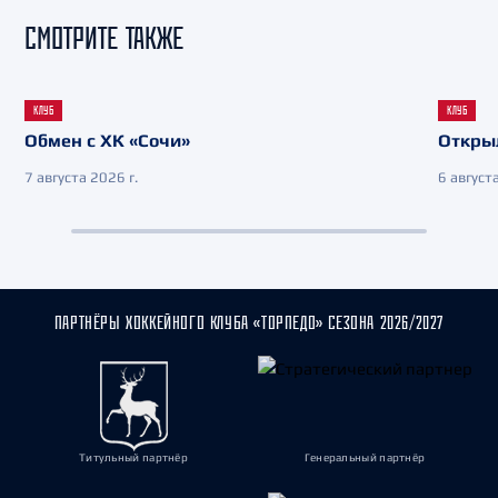
СМОТРИТЕ ТАКЖЕ
КЛУБ
КЛУБ
Обмен с ХК «Сочи»
Откры
7 августа 2026 г.
6 августа
ПАРТНЁРЫ ХОККЕЙНОГО КЛУБА «ТОРПЕДО» СЕЗОНА 2026/2027
Титульный партнёр
Генеральный партнёр