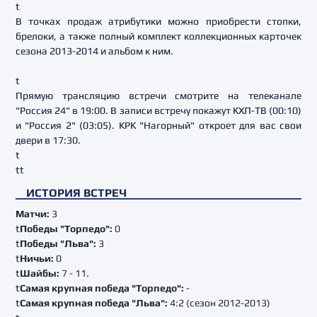
t
В точках продаж атрибутики можно приобрести стопки,
брелоки, а также полный комплект коллекционных карточек
сезона 2013-2014 и альбом к ним.
t
Прямую трансляцию встречи смотрите на телеканале
"Россия 24" в 19:00. В записи встречу покажут КХЛ-ТВ (00:10)
и "Россия 2" (03:05). КРК "Нагорный" откроет для вас свои
двери в 17:30.
t
tt
ИСТОРИЯ ВСТРЕЧ
Матчи:
3
t
Победы "Торпедо":
0
t
Победы "Льва":
3
t
Ничьи:
0
t
Шайбы:
7 - 11.
t
Самая крупная победа "Торпедо":
-
t
Самая крупная победа "Льва":
4:2 (сезон 2012-2013)