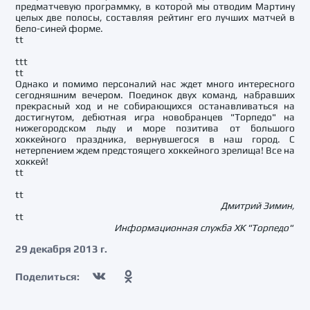
предматчевую программку, в которой мы отводим Мартину
целых две полосы, составляя рейтинг его лучших матчей в
бело-синей форме.
tt
ttt
tt
Однако и помимо персоналий нас ждет много интересного
сегодняшним вечером. Поединок двух команд, набравших
прекрасный ход и не собирающихся останавливаться на
достигнутом, дебютная игра новобранцев "Торпедо" на
нижегородском льду и море позитива от большого
хоккейного праздника, вернувшегося в наш город. С
нетерпением ждем предстоящего хоккейного зрелища! Все на
хоккей!
tt
tt
Дмитрий Зимин,
tt
Информационная служба ХК "Торпедо"
29 декабря 2013 г.
Поделиться: