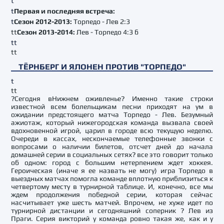
t
t
Первая и последняя встреча:
t
Сезон 2012-2013:
Торпедо - Лев 2:3
tt
Сезон 2013-2014:
Лев - Торпедо 4:3 б
tt
tt
ТЁРНБЕРГ И ЯЛОНЕН ПРОТИВ "ТОРПЕДО"
t
tt
?Сегодня вНижнем оживленье? Именно такие строки
известной всем болельщикам песни приходят на ум в
ожидании предстоящего матча Торпедо - Лев. Безумный
ажиотаж, который нижегородская команда вызвала своей
вдохновенной игрой, царил в городе всю текущую неделю.
Очереди в кассах, нескончаемые телефонные звонки с
вопросами о наличии билетов, отсчет дней до начала
домашней серии в социальных сетях? все это говорит только
об одном: город с большим нетерпением ждет хоккея.
Героическая (иначе я ее назвать не могу) игра Торпедо в
выездных матчах помогла команде вплотную приблизиться к
четвертому месту в турнирной таблице. И, конечно, все мы
ждем продолжения победной серии, которая сейчас
насчитывает уже шесть матчей. Впрочем, не хуже идет по
турнирной дистанции и сегодняшний соперник ? Лев из
Праги. Серия викторий у команда ровно такая же, как и у