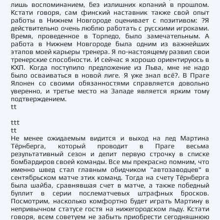
лишь воспоминанием, без излишних копаний в прошлом.
Кстати говоря, сам финский наставник также свой опыт
работы в Нижнем Новгороде оценивает с позитивом: ?Я
действительно очень люблю работать с русскими игроками.
Время, проведенное в Торпедо, было замечательным. А
работа в Нижнем Новгороде была одним из важнейших
этапов моей карьеры тренера. Я по-настоящему развил свои
тренерские способности. И сейчас я хорошо ориентируюсь в
КХЛ. Когда поступило предложение из Льва, мне не надо
было осваиваться в новой лиге. Я уже знал всё?. В Праге
Ялонен со своими обязанностями справляется довольно
уверенно, и третье место на Западе является ярким тому
подтверждением.
tt
ttt
tt
Не менее ожидаемым видится и выход на лед Мартина
Тёрнберга, который проводит в Праге весьма
результативный сезон и делит первую строчку в списке
бомбардиров своей команды. Все мы прекрасно помним, что
именно швед стал главным обидчиком "автозаводцев" в
сентябрьском матче этих команд. Тогда на счету Тёрнберга
была шайба, сравнявшая счет в матче, а также победный
буллит в серии послематчевых штрафных бросков.
Посмотрим, насколько комфортно будет играть Мартину в
непривычном статусе гостя на нижегородском льду. Кстати
говоря, всем советуем не забыть приобрести сегодняшнюю