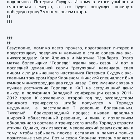
подопечных Петериса Скудры. И кому в итоге улыбнется
счастливая семерка, а кто будет вынужден покинуть
победную тропу ? узнаем совсем скоро.
tt
ttt
ttt
tt
Безусловно, помимо всего прочего, подогревает интерес к
предстоящему поединку и наличие в стане соперника экс-
нижегородцев: Кари Ялонена и Мартина Тёрнберга.
Этого
матча болельщики "Торпедо" ждали весь сезон. И вот в
последней домашней серии "регулярки" календарь свел
лицом к лицу нынешнего наставника Петериса Скудру с экс-
главным тренером Кари Ялоненом. Финский специалист был
кумиром нижегородцев два года назад. С его именем связано
лучшее достижение Торпедо в КХЛ на сегодняшний день:
выход в полуфинал Западной конференции сезона 2011-
2012 годов. К сожалению, второй год под руководством
финского тренерского штаба получился у Торпедо
неудачным, а расставание ? довольно болезненным.
Тяжелый бракоразводный процесс вызвал довольно
широкий общественный резонанс, и лишь с появлением
обновленного состава и тренерского штаба Торпедо страсти
утихли. Однако, как известно, человеческий разум склонен к
тому, чтобы забывать плохое, оставляя в памяти только
позитивные эмоции. Вот и сезон Ялонена теперь является