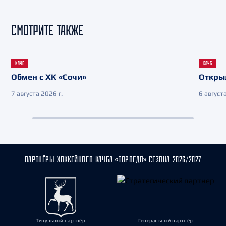
СМОТРИТЕ ТАКЖЕ
КЛУБ
КЛУБ
Обмен с ХК «Сочи»
Откры
7 августа 2026 г.
6 августа
ПАРТНЁРЫ ХОККЕЙНОГО КЛУБА «ТОРПЕДО» СЕЗОНА 2026/2027
Титульный партнёр
Генеральный партнёр