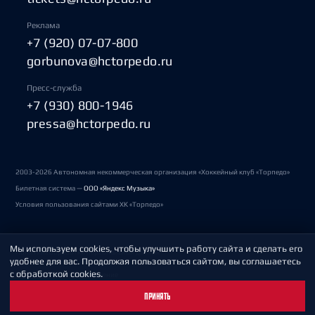
Реклама
+7 (920) 07-07-800
gorbunova@hctorpedo.ru
Пресс-служба
+7 (930) 800-1946
pressa@hctorpedo.ru
2003-2026 Автономная некоммерческая организация «Хоккейный клуб «Торпедо»
Билетная система —
ООО «Яндекс Музыка»
Условия пользования сайтами ХК «Торпедо»
Мы используем cookies, чтобы улучшить работу сайта и сделать его
Политика обработки персональных данных
удобнее для вас. Продолжая пользоваться сайтом, вы соглашаетесь
с обработкой cookies.
Пользовательское соглашение
ПРИНЯТЬ
Охрана труда