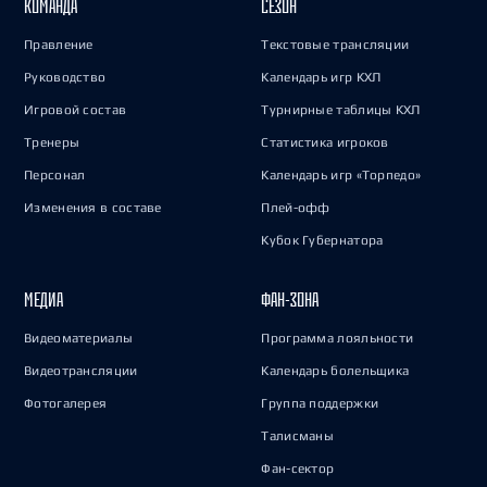
КОМАНДА
СЕЗОН
Правление
Текстовые трансляции
Руководство
Календарь игр КХЛ
Игровой состав
Турнирные таблицы КХЛ
Тренеры
Статистика игроков
Персонал
Календарь игр «Торпедо»
Изменения в составе
Плей-офф
Кубок Губернатора
МЕДИА
ФАН-ЗОНА
Видеоматериалы
Программа лояльности
Видеотрансляции
Календарь болельщика
Фотогалерея
Группа поддержки
Талисманы
Фан-сектор