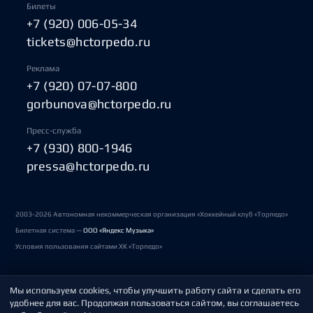
Билеты
+7 (920) 006-05-34
tickets@hctorpedo.ru
Реклама
+7 (920) 07-07-800
gorbunova@hctorpedo.ru
Пресс-служба
+7 (930) 800-1946
pressa@hctorpedo.ru
2003-2026 Автономная некоммерческая организация «Хоккейный клуб «Торпедо»
Билетная система —
ООО «Яндекс Музыка»
Условия пользования сайтами ХК «Торпедо»
Мы используем cookies, чтобы улучшить работу сайта и сделать его
Политика обработки персональных данных
удобнее для вас. Продолжая пользоваться сайтом, вы соглашаетесь