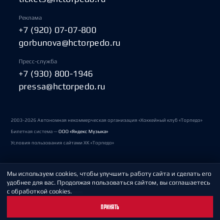
Реклама
+7 (920) 07-07-800
gorbunova@hctorpedo.ru
Пресс-служба
+7 (930) 800-1946
pressa@hctorpedo.ru
2003-2026 Автономная некоммерческая организация «Хоккейный клуб «Торпедо»
Билетная система —
ООО «Яндекс Музыка»
Условия пользования сайтами ХК «Торпедо»
Мы используем cookies, чтобы улучшить работу сайта и сделать его
Политика обработки персональных данных
удобнее для вас. Продолжая пользоваться сайтом, вы соглашаетесь
с обработкой cookies.
Пользовательское соглашение
ПРИНЯТЬ
Охрана труда