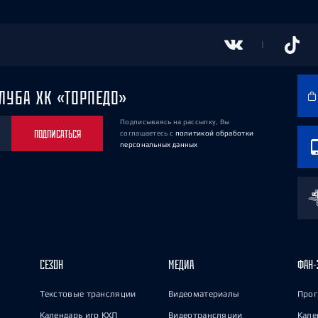
ЛУБА ХК «ТОРПЕДО»
Подписываясь на рассылку, Вы
ПОДПИСАТЬСЯ
соглашаетесь
с
политикой обработки
персональных данных
СЕЗОН
МЕДИА
ФАН-
Текстовые трансляции
Видеоматериалы
Прог
Календарь игр КХЛ
Видеотрансляции
Кале