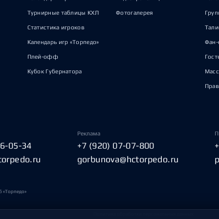
Турнирные таблицы КХЛ
Фотогалерея
Груп
Статистика игроков
Тал
Календарь игр «Торпедо»
Фан-
Плей-офф
Гост
Кубок Губернатора
Масс
Прав
Реклама
П
06-05-34
+7 (920) 07-07-800
torpedo.ru
gorbunova@hctorpedo.ru
б «Торпедо»
Политика обработки персональных данных