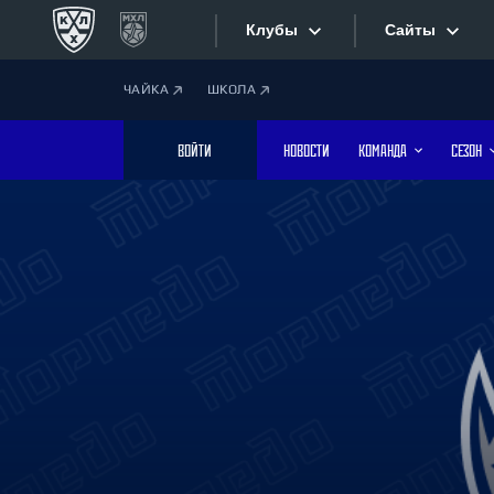
Клубы
Сайты
ЧАЙКА
ШКОЛА
Конференция «Запад»
Сайты
ВОЙТИ
НОВОСТИ
КОМАНДА
СЕЗОН
Дивизион Боброва
Лада
Видеотран
СКА
Хайлайты
Спартак
Торпедо
Текстовые
ХК Сочи
Интернет-
Дивизион Тарасова
Фотобанк
Динамо Мн
Динамо М
Приложе