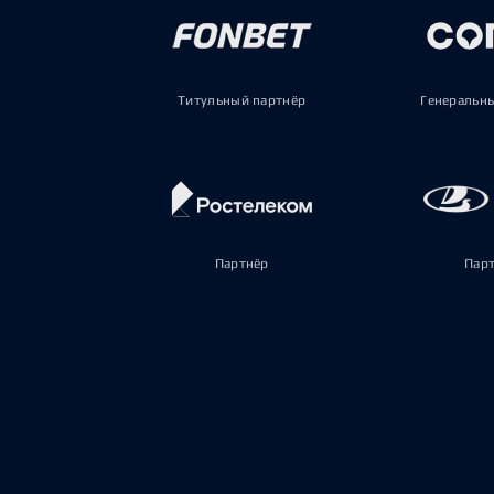
Титульный партнёр
Генеральн
Партнёр
Пар