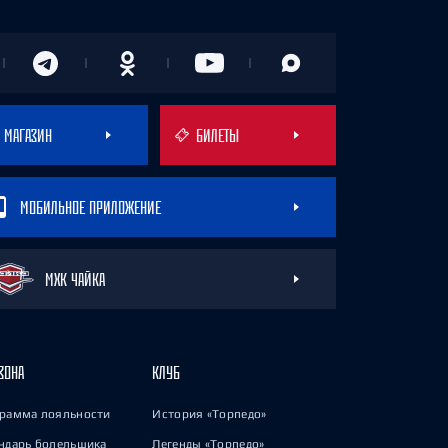
МАГАЗИН
БИЛЕТЫ
МОБИЛЬНОЕ ПРИЛОЖЕНИЕ
МХК ЧАЙКА
ЗОНА
КЛУБ
рамма лояльности
История «Торпедо»
ндарь болельщика
Легенды «Торпедо»