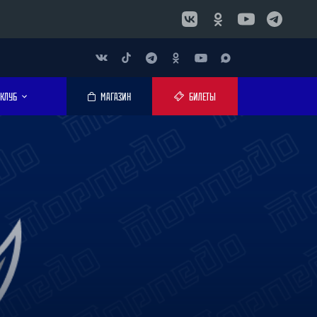
КЛУБ
МАГАЗИН
БИЛЕТЫ