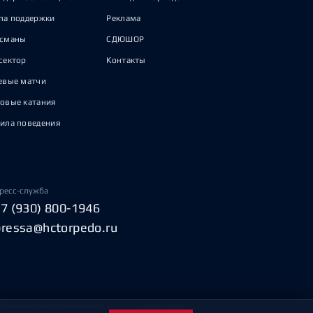
па поддержки
Реклама
исманы
СДЮШОР
сектор
Контакты
евые матчи
овые катания
ила поведения
ресс-служба
+7 (930) 800-1946
pressa@hctorpedo.ru
Пользовательское соглашение
Охрана труда