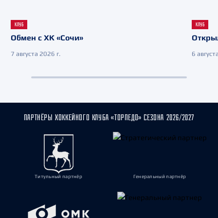
КЛУБ
КЛУБ
Обмен с ХК «Сочи»
Откры
7 августа 2026 г.
6 августа
ПАРТНЁРЫ ХОККЕЙНОГО КЛУБА «ТОРПЕДО» СЕЗОНА 2026/2027
Титульный партнёр
Генеральный партнёр