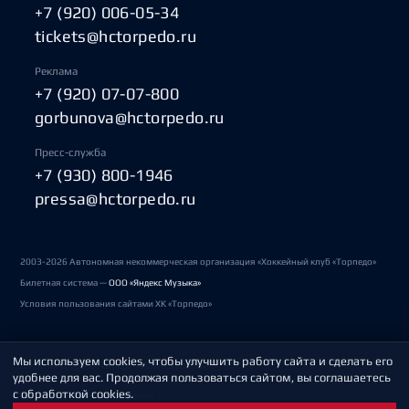
+7 (920) 006-05-34
tickets@hctorpedo.ru
Реклама
+7 (920) 07-07-800
gorbunova@hctorpedo.ru
Пресс-служба
+7 (930) 800-1946
pressa@hctorpedo.ru
2003-2026 Автономная некоммерческая организация «Хоккейный клуб «Торпедо»
Билетная система —
ООО «Яндекс Музыка»
Условия пользования сайтами ХК «Торпедо»
Мы используем cookies, чтобы улучшить работу сайта и сделать его
Политика обработки персональных данных
удобнее для вас. Продолжая пользоваться сайтом, вы соглашаетесь
с обработкой cookies.
Пользовательское соглашение