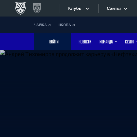
Клубы
Сайты
ЧАЙКА
ШКОЛА
Конференция «Запад»
Сайты
ВОЙТИ
НОВОСТИ
КОМАНДА
СЕЗОН
Дивизион Боброва
Лада
Видеотран
СКА
Хайлайты
Спартак
Торпедо
Текстовые
ХК Сочи
Интернет-
Дивизион Тарасова
Фотобанк
Динамо Мн
Динамо М
Приложе