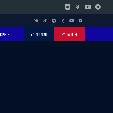
КЛУБ
МАГАЗИН
БИЛЕТЫ