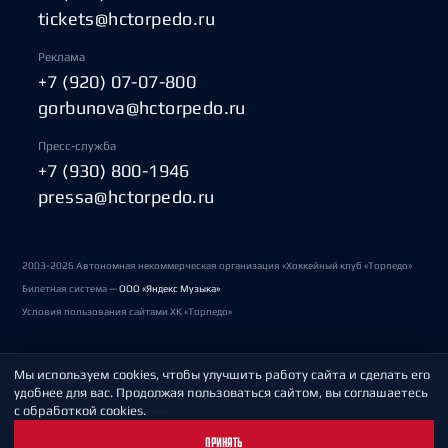
tickets@hctorpedo.ru
Реклама
+7 (920) 07-07-800
gorbunova@hctorpedo.ru
Пресс-служба
+7 (930) 800-1946
pressa@hctorpedo.ru
2003-2026 Автономная некоммерческая организация «Хоккейный клуб «Торпедо»
Билетная система —
ООО «Яндекс Музыка»
Условия пользования сайтами ХК «Торпедо»
Мы используем cookies, чтобы улучшить работу сайта и сделать его
Политика обработки персональных данных
удобнее для вас. Продолжая пользоваться сайтом, вы соглашаетесь
с обработкой cookies.
Пользовательское соглашение
ПРИНЯТЬ
Охрана труда