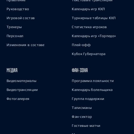
Правление
Текстовые трансляции
Руководство
Календарь игр КХЛ
Игровой состав
Турнирные таблицы КХЛ
Тренеры
Статистика игроков
Персонал
Календарь игр «Торпедо»
Изменения в составе
Плей-офф
Кубок Губернатора
МЕДИА
ФАН-ЗОНА
Видеоматериалы
Программа лояльности
Видеотрансляции
Календарь болельщика
Фотогалерея
Группа поддержки
Талисманы
Фан-сектор
Гостевые матчи