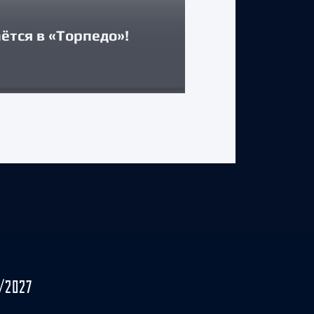
Двусторонни
ётся в «Торпедо»!
Максимом А
29 июля 2026 г.
/2027