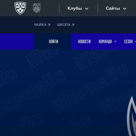
Клубы
Сайты
ЧАЙКА
ШКОЛА
Конференция «Запад»
Сайты
ВОЙТИ
НОВОСТИ
КОМАНДА
СЕЗОН
Дивизион Боброва
Лада
Видеотран
СКА
Хайлайты
Спартак
Торпедо
Текстовые
ХК Сочи
Интернет-
Дивизион Тарасова
Фотобанк
Динамо Мн
Динамо М
Приложе