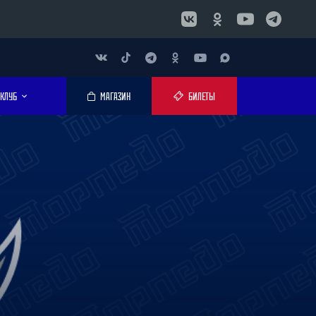
КЛУБ
МАГАЗИН
БИЛЕТЫ