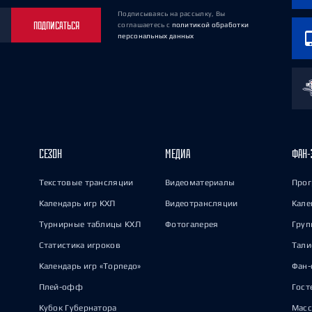
Подписываясь на рассылку, Вы
ПОДПИСАТЬСЯ
соглашаетесь
с
политикой обработки
персональных данных
СЕЗОН
МЕДИА
ФАН-
Текстовые трансляции
Видеоматериалы
Прог
Календарь игр КХЛ
Видеотрансляции
Кале
Турнирные таблицы КХЛ
Фотогалерея
Груп
Статистика игроков
Тал
Календарь игр «Торпедо»
Фан-
Плей-офф
Гост
Кубок Губернатора
Масс