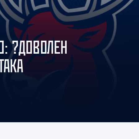
Амур
Барыс
Салават Юлаев
Сибирь
О: ?ДОВОЛЕН
ТАКА