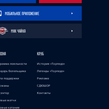
МОБИЛЬНОЕ ПРИЛОЖЕНИЕ
МХК ЧАЙКА
ЗОНА
КЛУБ
рамма лояльности
История «Торпедо»
ндарь болельщика
Легенды «Торпедо»
па поддержки
Реклама
исманы
СДЮШОР
сектор
Контакты
евые матчи
овые катания