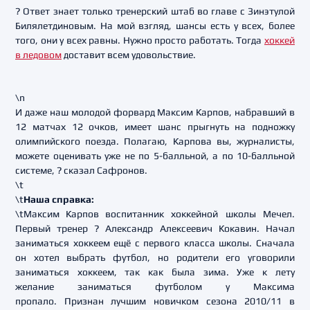
? Ответ знает только тренерский штаб во главе с Зинэтулой
Билялетдиновым. На мой взгляд, шансы есть у всех, более
того, они у всех равны. Нужно просто работать. Тогда
хоккей
в ледовом
доставит всем удовольствие.
\n
И даже наш молодой форвард Максим Карпов, набравший в
12 матчах 12 очков, имеет шанс прыгнуть на подножку
олимпийского поезда. Полагаю, Карпова вы, журналисты,
можете оценивать уже не по 5-балльной, а по 10-балльной
системе, ? сказал Сафронов.
\t
\t
Наша справка:
\tМаксим Карпов в
оспитанник хоккейной школы Мечел.
Первый тренер ? Александр Алексеевич Кокавин. Н
ачал
заниматься хоккеем ещё с первого класса школы. Сначала
он хотел выбрать футбол, но родители его уговорили
заниматься хоккеем, так как была зима. Уже к лету
желание заниматься футболом у Максима
пропало.
Признан лучшим новичком сезона 2010/11 в