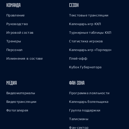
КОМАНДА
СЕЗОН
Правление
Текстовые трансляции
Руководство
Календарь игр КХЛ
Игровой состав
Турнирные таблицы КХЛ
Тренеры
Статистика игроков
Персонал
Календарь игр «Торпедо»
Изменения в составе
Плей-офф
Кубок Губернатора
МЕДИА
ФАН-ЗОНА
Видеоматериалы
Программа лояльности
Видеотрансляции
Календарь болельщика
Фотогалерея
Группа поддержки
Талисманы
Фан-сектор