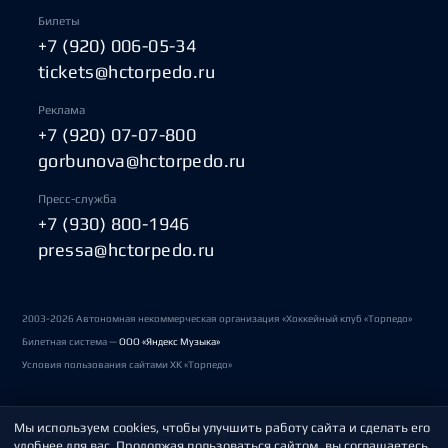
Билеты
+7 (920) 006-05-34
tickets@hctorpedo.ru
Реклама
+7 (920) 07-07-800
gorbunova@hctorpedo.ru
Пресс-служба
+7 (930) 800-1946
pressa@hctorpedo.ru
2003-2026 Автономная некоммерческая организация «Хоккейный клуб «Торпедо»
Билетная система —
ООО «Яндекс Музыка»
Условия пользования сайтами ХК «Торпедо»
Мы используем cookies, чтобы улучшить работу сайта и сделать его
Политика обработки персональных данных
удобнее для вас. Продолжая пользоваться сайтом, вы соглашаетесь