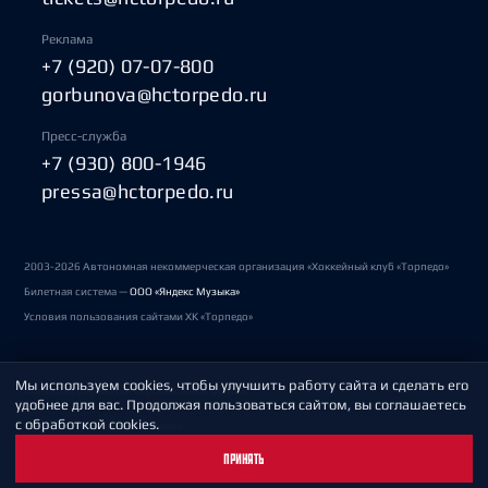
Реклама
+7 (920) 07-07-800
gorbunova@hctorpedo.ru
Пресс-служба
+7 (930) 800-1946
pressa@hctorpedo.ru
2003-2026 Автономная некоммерческая организация «Хоккейный клуб «Торпедо»
Билетная система —
ООО «Яндекс Музыка»
Условия пользования сайтами ХК «Торпедо»
Мы используем cookies, чтобы улучшить работу сайта и сделать его
Политика обработки персональных данных
удобнее для вас. Продолжая пользоваться сайтом, вы соглашаетесь
с обработкой cookies.
Пользовательское соглашение
ПРИНЯТЬ
Охрана труда