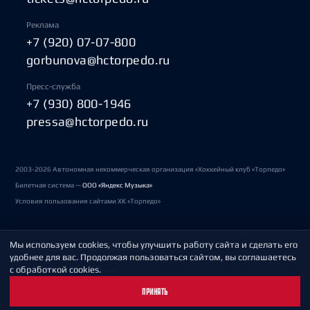
Реклама
+7 (920) 07-07-800
gorbunova@hctorpedo.ru
Пресс-служба
+7 (930) 800-1946
pressa@hctorpedo.ru
2003-2026 Автономная некоммерческая организация «Хоккейный клуб «Торпедо»
Билетная система —
ООО «Яндекс Музыка»
Условия пользования сайтами ХК «Торпедо»
Мы используем cookies, чтобы улучшить работу сайта и сделать его
Политика обработки персональных данных
удобнее для вас. Продолжая пользоваться сайтом, вы соглашаетесь
с обработкой cookies.
Пользовательское соглашение
ПРИНЯТЬ
Охрана труда