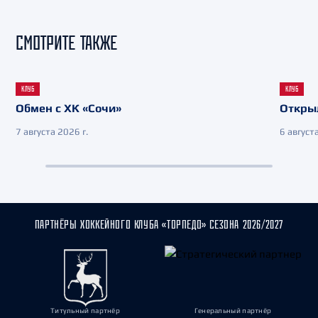
СМОТРИТЕ ТАКЖЕ
КЛУБ
КЛУБ
Обмен с ХК «Сочи»
Откры
7 августа 2026 г.
6 августа
ПАРТНЁРЫ ХОККЕЙНОГО КЛУБА «ТОРПЕДО» СЕЗОНА 2026/2027
Титульный партнёр
Генеральный партнёр