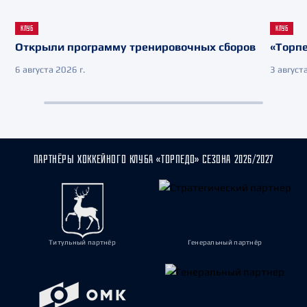
КЛУБ
КЛУБ
Открыли программу тренировочных сборов
«Торпе
6 августа 2026 г.
3 августа
ПАРТНЁРЫ ХОККЕЙНОГО КЛУБА «ТОРПЕДО» СЕЗОНА 2026/2027
Титульный партнёр
Генеральный партнёр