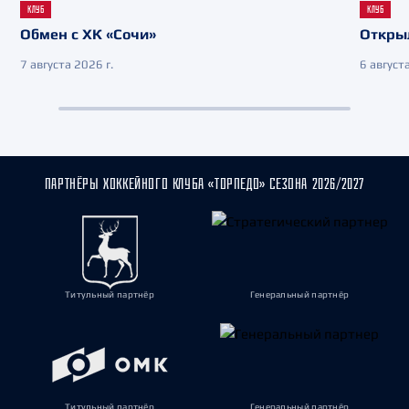
КЛУБ
КЛУБ
Обмен с ХК «Сочи»
Откры
7 августа 2026 г.
6 августа
ПАРТНЁРЫ ХОККЕЙНОГО КЛУБА «ТОРПЕДО» СЕЗОНА 2026/2027
Титульный партнёр
Генеральный партнёр
Титульный партнёр
Генеральный партнёр