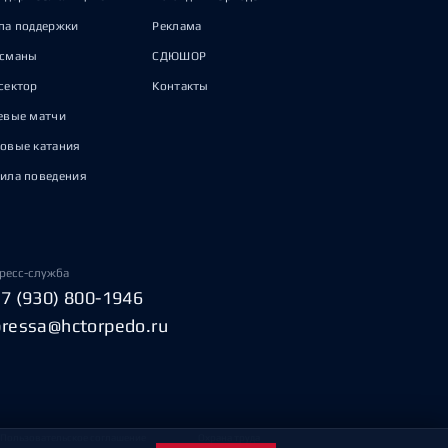
па поддержки
Реклама
исманы
СДЮШОР
сектор
Контакты
евые матчи
овые катания
ила поведения
ресс-служба
+7 (930) 800-1946
pressa@hctorpedo.ru
Пользовательское соглашение
Охрана труда