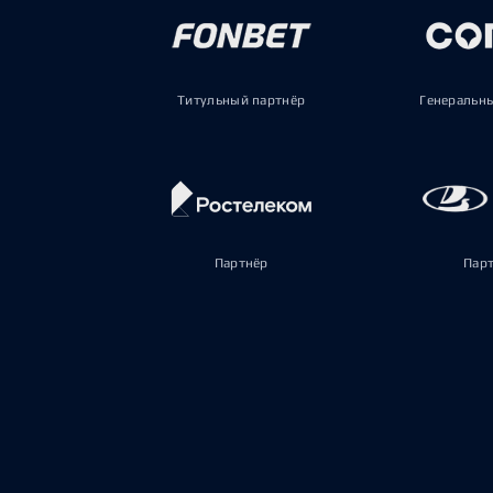
Титульный партнёр
Генеральн
Партнёр
Пар