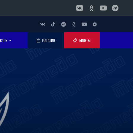
КЛУБ
МАГАЗИН
БИЛЕТЫ