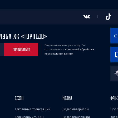
ЛУБА ХК «ТОРПЕДО»
Подписываясь на рассылку, Вы
ПОДПИСАТЬСЯ
соглашаетесь
с
политикой обработки
персональных данных
СЕЗОН
МЕДИА
ФАН-
Текстовые трансляции
Видеоматериалы
Прог
Календарь игр КХЛ
Видеотрансляции
Кале