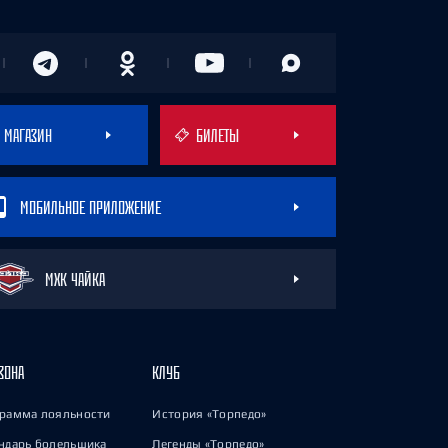
МАГАЗИН
БИЛЕТЫ
МОБИЛЬНОЕ ПРИЛОЖЕНИЕ
МХК ЧАЙКА
ЗОНА
КЛУБ
рамма лояльности
История «Торпедо»
ндарь болельщика
Легенды «Торпедо»