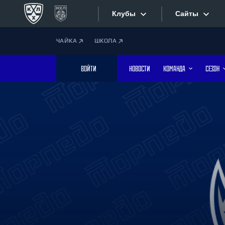
Клубы
Сайты
ЧАЙКА
ШКОЛА
Конференция «Запад»
Сайты
ВОЙТИ
НОВОСТИ
КОМАНДА
СЕЗОН
Дивизион Боброва
Лада
Видеотран
СКА
Хайлайты
Спартак
Торпедо
Текстовые
ХК Сочи
Интернет-
Дивизион Тарасова
Фотобанк
Динамо Мн
Динамо М
Приложе