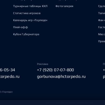
Турнирные таблицы КХЛ
Фотогалерея
Груп
Статистика игроков
Тал
Календарь игр «Торпедо»
Фан-
Плей-офф
Гост
Кубок Губернатора
Масс
Прав
Реклама
П
06-05-34
+7 (920) 07-07-800
torpedo.ru
gorbunova@hctorpedo.ru
б «Торпедо»
Политика обработки персональных данных