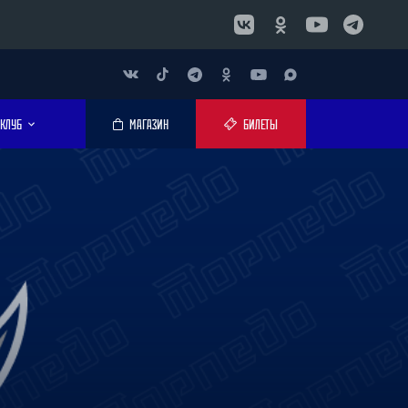
КЛУБ
МАГАЗИН
БИЛЕТЫ