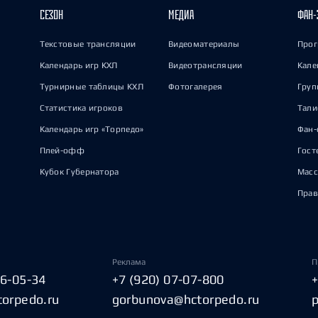
СЕЗОН
МЕДИА
ФАН-
Текстовые трансляции
Видеоматериалы
Прог
Календарь игр КХЛ
Видеотрансляции
Кале
Турнирные таблицы КХЛ
Фотогалерея
Груп
Статистика игроков
Тал
Календарь игр «Торпедо»
Фан-
Плей-офф
Гост
Кубок Губернатора
Масс
Прав
Реклама
П
06-05-34
+7 (920) 07-07-800
torpedo.ru
gorbunova@hctorpedo.ru