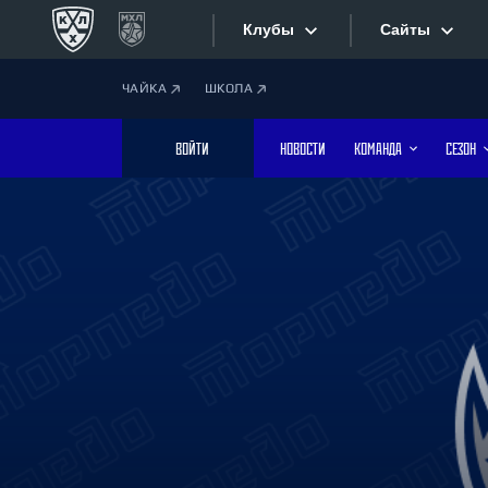
Клубы
Сайты
ЧАЙКА
ШКОЛА
Конференция «Запад»
Сайты
ВОЙТИ
НОВОСТИ
КОМАНДА
СЕЗОН
Дивизион Боброва
Лада
Видеотран
СКА
Хайлайты
Спартак
Торпедо
Текстовые
ХК Сочи
Интернет-
Дивизион Тарасова
Фотобанк
Динамо Мн
Динамо М
Приложе