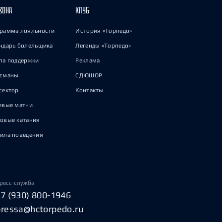
ЗОНА
КЛУБ
рамма лояльности
История «Торпедо»
ндарь болельщика
Легенды «Торпедо»
па поддержки
Реклама
исманы
СДЮШОР
сектор
Контакты
евые матчи
овые катания
ила поведения
ресс-служба
+7 (930) 800-1946
pressa@hctorpedo.ru