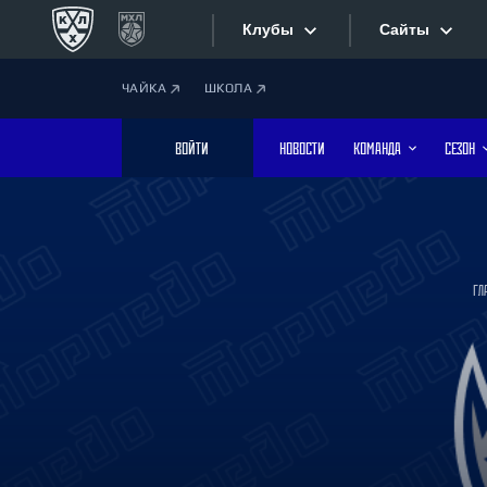
Клубы
Сайты
ЧАЙКА
ШКОЛА
Конференция «Запад»
Сайты
ВОЙТИ
НОВОСТИ
КОМАНДА
СЕЗОН
Дивизион Боброва
Лада
Видеотран
СКА
Хайлайты
Спартак
ГЛ
Торпедо
Текстовые
ХК Сочи
Интернет-
Дивизион Тарасова
Фотобанк
Динамо Мн
Динамо М
Приложе