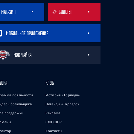
МАГАЗИН
БИЛЕТЫ
МОБИЛЬНОЕ ПРИЛОЖЕНИЕ
МХК ЧАЙКА
ЗОНА
КЛУБ
рамма лояльности
История «Торпедо»
ндарь болельщика
Легенды «Торпедо»
па поддержки
Реклама
исманы
СДЮШОР
сектор
Контакты