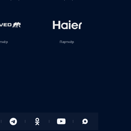
тнёр
Партнёр