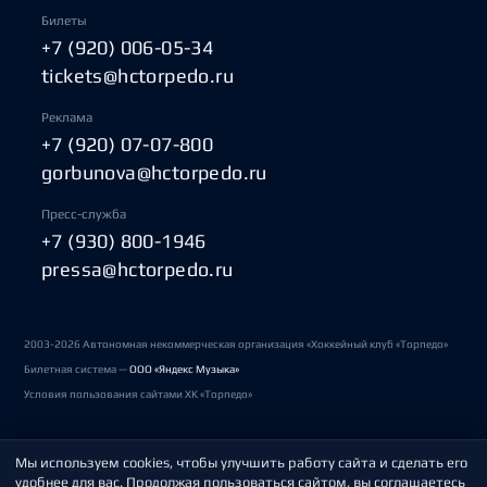
Билеты
+7 (920) 006-05-34
tickets@hctorpedo.ru
Реклама
+7 (920) 07-07-800
gorbunova@hctorpedo.ru
Пресс-служба
+7 (930) 800-1946
pressa@hctorpedo.ru
2003-2026 Автономная некоммерческая организация «Хоккейный клуб «Торпедо»
Билетная система —
ООО «Яндекс Музыка»
Условия пользования сайтами ХК «Торпедо»
Мы используем cookies, чтобы улучшить работу сайта и сделать его
Политика обработки персональных данных
удобнее для вас. Продолжая пользоваться сайтом, вы соглашаетесь