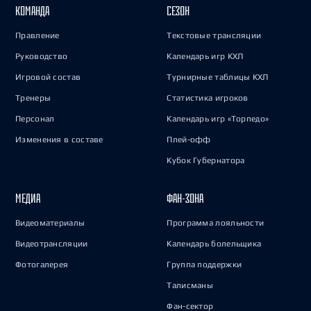
КОМАНДА
СЕЗОН
Правление
Текстовые трансляции
Руководство
Календарь игр КХЛ
Игровой состав
Турнирные таблицы КХЛ
Тренеры
Статистика игроков
Персонал
Календарь игр «Торпедо»
Изменения в составе
Плей-офф
Кубок Губернатора
МЕДИА
ФАН-ЗОНА
Видеоматериалы
Программа лояльности
Видеотрансляции
Календарь болельщика
Фотогалерея
Группа поддержки
Талисманы
Фан-сектор