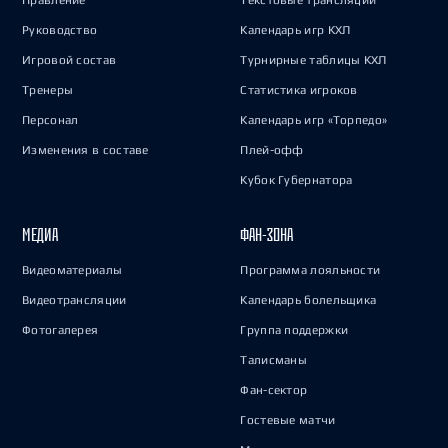
Правление
Текстовые трансляции
Руководство
Календарь игр КХЛ
Игровой состав
Турнирные таблицы КХЛ
Тренеры
Статистика игроков
Персонал
Календарь игр «Торпедо»
Изменения в составе
Плей-офф
Кубок Губернатора
МЕДИА
ФАН-ЗОНА
Видеоматериалы
Программа лояльности
Видеотрансляции
Календарь болельщика
Фотогалерея
Группа поддержки
Талисманы
Фан-сектор
Гостевые матчи