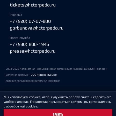
tickets@hctorpedo.ru
Реклама
+7 (920) 07-07-800
gorbunova@hctorpedo.ru
Пресс-служба
+7 (930) 800-1946
pressa@hctorpedo.ru
2003-2026 Автономная некоммерческая организация «Хоккейный клуб «Торпедо»
Билетная система —
ООО «Яндекс Музыка»
Условия пользования сайтами ХК «Торпедо»
Мы используем cookies, чтобы улучшить работу сайта и сделать его
Политика обработки персональных данных
удобнее для вас. Продолжая пользоваться сайтом, вы соглашаетесь
с обработкой cookies.
Пользовательское соглашение
ПРИНЯТЬ
Охрана труда