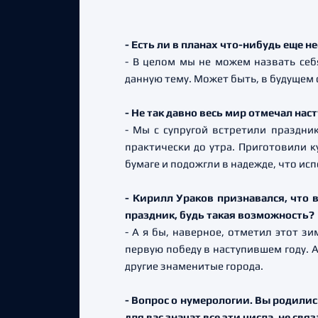
- Есть ли в планах что-нибудь еще 
- В целом мы не можем назвать себ
данную тему. Может быть, в будущем 
- Не так давно весь мир отмечал нас
- Мы с супругой встретили праздни
практически до утра. Приготовили к
бумаге и подожгли в надежде, что ис
- Кирилл Ураков признавался, что 
праздник, будь такая возможность?
- А я бы, наверное, отметил этот з
первую победу в наступившем году. А
другие знаменитые города.
- Вопрос о нумерологии. Вы родились
для вас значат все эти числа, не св