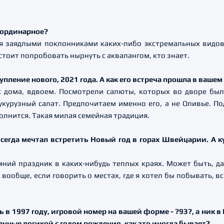
неординарное?
я заядлыми поклонниками каких-либо экстремальных видов
стоит попробовать нырнуть с аквалангом, кто знает.
тупление нового, 2021 года. А как его встреча прошла в вашем
к дома, вдвоем. Посмотрели салюты, которых во дворе бы
укурузный салат. Предпочитаем именно его, а не Оливье. П
полнится. Такая милая семейная традиция.
всегда мечтал встретить Новый год в горах Швейцарии. А 
имний праздник в каких-нибудь теплых краях. Может быть, д
 вообще, если говорить о местах, где я хотел бы побывать, 
 в 1997 году, игровой номер на вашей форме - ?93?, а ник 
язанные логикой с годом рождения, как это иногда бывает?