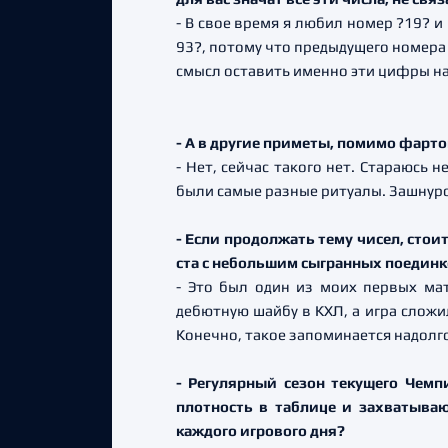
- В свое время я любил номер ?19? и
93?, потому что предыдущего номера 
смысл оставить именно эти цифры н
- А в другие приметы, помимо фарт
- Нет, сейчас такого нет. Стараюсь 
были самые разные ритуалы. Зашнуров
- Если продолжать тему чисел, стои
ста с небольшим сыгранных поедин
- Это был один из моих первых мат
дебютную шайбу в КХЛ, а игра сложи
Конечно, такое запоминается надолг
- Регулярный сезон текущего Чем
плотность в таблице и захватываю
каждого игрового дня?