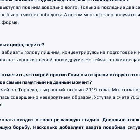
 выступал под ним довольно долго. Только в последние два с
не было в числе свободных. А потом многое стало получаться,
а форме.
овых цифр, верите?
не забивать голову лишним, концентрируясь на подготовке к иг
ывать коньки с левой ноги и другие. Но сейчас о таких веща
т отметить, что игрой против Сочи вы открыли вторую сотню
ков самый памятный на данный момент?
чей за Торпедо, сыгранный осенью 2019 года. Мы тогда в
лась совершенно невероятным образом. Уступая в счете ?0:3?
о!
пионата входит в свою решающую стадию. Довольно сло
щую борьбу. Насколько добавляет азарта подобная ситуа