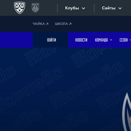
Клубы
Сайты
ЧАЙКА
ШКОЛА
Конференция «Запад»
Сайты
ВОЙТИ
НОВОСТИ
КОМАНДА
СЕЗОН
Дивизион Боброва
Лада
Видеотран
СКА
Хайлайты
Спартак
Торпедо
Текстовые
ХК Сочи
Интернет-
Дивизион Тарасова
Фотобанк
Динамо Мн
Динамо М
Приложе