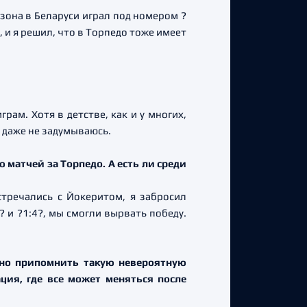
езона в Беларуси играл под номером ?
 и я решил, что в Торпедо тоже имеет
рам. Хотя в детстве, как и у многих,
х даже не задумываюсь.
 матчей за Торпедо. А есть ли среди
стречались с Йокеритом, я забросил
 и ?1:4?, мы смогли вырвать победу.
жно припомнить такую невероятную
ция, где все может меняться после