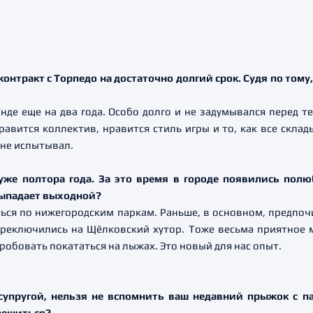
контракт с Торпедо на достаточно долгий срок. Судя по том
манде еще на два года. Особо долго и не задумывался перед 
авится коллектив, нравится стиль игры и то, как все склад
 не испытывал.
же полтора года. За это время в городе появились полю
 выпадает выходной?
ься по нижегородским паркам. Раньше, в основном, предпоч
ереключились на Щёлковский хутор. Тоже весьма приятное 
пробовать покататься на лыжах. Это новый для нас опыт.
 супругой, нельзя не вспомнить ваш недавний прыжок с па
 решиться?