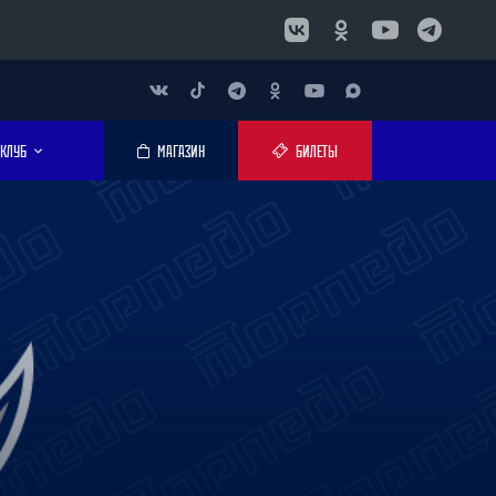
КЛУБ
МАГАЗИН
БИЛЕТЫ