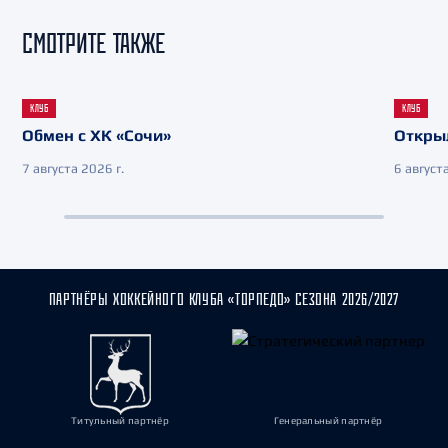
СМОТРИТЕ ТАКЖЕ
КЛУБ
КЛУБ
Обмен с ХК «Сочи»
Откры
7 августа 2026 г.
6 августа
ПАРТНЁРЫ ХОККЕЙНОГО КЛУБА «ТОРПЕДО» СЕЗОНА 2026/2027
Титульный партнёр
Генеральный партнёр