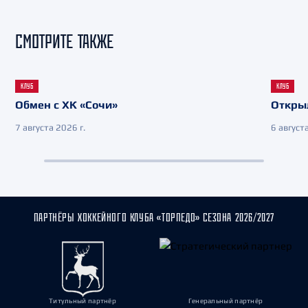
СМОТРИТЕ ТАКЖЕ
КЛУБ
КЛУБ
Обмен с ХК «Сочи»
Откры
7 августа 2026 г.
6 августа
ПАРТНЁРЫ ХОККЕЙНОГО КЛУБА «ТОРПЕДО» СЕЗОНА 2026/2027
Титульный партнёр
Генеральный партнёр