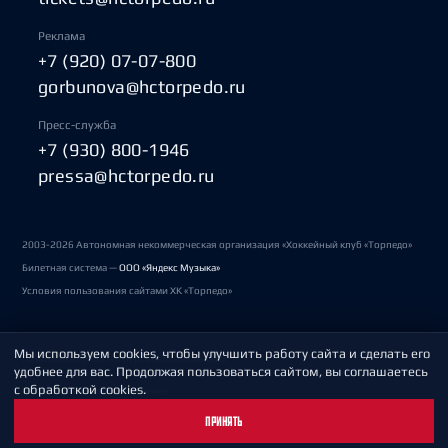
Реклама
+7 (920) 07-07-800
gorbunova@hctorpedo.ru
Пресс-служба
+7 (930) 800-1946
pressa@hctorpedo.ru
2003-2026 Автономная некоммерческая организация «Хоккейный клуб «Торпедо»
Билетная система —
ООО «Яндекс Музыка»
Условия пользования сайтами ХК «Торпедо»
Мы используем cookies, чтобы улучшить работу сайта и сделать его
Политика обработки персональных данных
удобнее для вас. Продолжая пользоваться сайтом, вы соглашаетесь
с обработкой cookies.
Пользовательское соглашение
ПРИНЯТЬ
Охрана труда