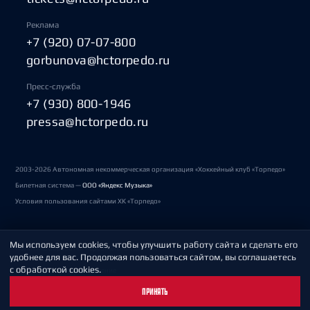
Реклама
+7 (920) 07-07-800
gorbunova@hctorpedo.ru
Пресс-служба
+7 (930) 800-1946
pressa@hctorpedo.ru
2003-2026 Автономная некоммерческая организация «Хоккейный клуб «Торпедо»
Билетная система —
ООО «Яндекс Музыка»
Условия пользования сайтами ХК «Торпедо»
Мы используем cookies, чтобы улучшить работу сайта и сделать его
Политика обработки персональных данных
удобнее для вас. Продолжая пользоваться сайтом, вы соглашаетесь
с обработкой cookies.
Пользовательское соглашение
ПРИНЯТЬ
Охрана труда