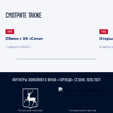
СМОТРИТЕ ТАКЖЕ
КЛУБ
КЛУБ
Обмен с ХК «Сочи»
Откры
7 августа 2026 г.
6 августа
ПАРТНЁРЫ ХОККЕЙНОГО КЛУБА «ТОРПЕДО» СЕЗОНА 2026/2027
Титульный партнёр
Генеральный партнёр