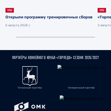
КЛУБ
КЛУБ
Открыли программу тренировочных сборов
«Торпе
6 августа 2026 г.
3 августа
ПАРТНЁРЫ ХОККЕЙНОГО КЛУБА «ТОРПЕДО» СЕЗОНА 2026/2027
Титульный партнёр
Генеральный партнёр