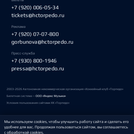
Билеты
+7 (920) 006-05-34
tickets@hctorpedo.ru
Реклама
+7 (920) 07-07-800
gorbunova@hctorpedo.ru
Пресс-служба
+7 (930) 800-1946
pressa@hctorpedo.ru
2003-2026 Автономная некоммерческая организация «Хоккейный клуб «Торпедо»
Билетная система —
ООО «Яндекс Музыка»
Условия пользования сайтами ХК «Торпедо»
Мы используем cookies, чтобы улучшить работу сайта и сделать его
Политика обработки персональных данных
удобнее для вас. Продолжая пользоваться сайтом, вы соглашаетесь
с обработкой cookies.
Пользовательское соглашение