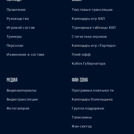
Правление
Текстовые трансляции
Руководство
Календарь игр КХЛ
Игровой состав
Турнирные таблицы КХЛ
Тренеры
Статистика игроков
Персонал
Календарь игр «Торпедо»
Изменения в составе
Плей-офф
Кубок Губернатора
МЕДИА
ФАН-ЗОНА
Видеоматериалы
Программа лояльности
Видеотрансляции
Календарь болельщика
Фотогалерея
Группа поддержки
Талисманы
Фан-сектор