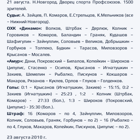
21 августа. Н.Новгород, Дворец спорта Профсоюзов. 1500
зрителей.
Судьи:
А. Зайцев, П. Комаров, Е.Стрельцов, К.Мельников (все
– Нижний Новгород).
ОХК «Динамо»:
Волков, Штрбак – Дерлюк, Колник –
Горовиков – Комаров, Баландин – Граняк, Кудашов –
Шафигулин – Зайнуллин, Соловьев – Великов, Добрышкин –
Горбунов – Толпеко, Будкин – Тарасов, Миловзоров –
Крысанов – Мосалев.
«Амур»:
Дани, Покровский – Билалов, Копейкин – Широков –
Ципулис, Стасенко – Осипов, Крысанов – Игнатушкин –
Закиев, Шемелин – Рыбалко, Пискунов – Кокшаров –
Макаров, Рязанов – Куклев, Орлов – Глухов – Голденков.
Голы:
0:1 – Крысанов (Игнатушкин, Закиев) – 15:15, 0:2 –
Закиев (Игнатушкин) – 25:23 , 1:2 - Колник (Штрбак,
Комаров) - 27:33 (бол.), 1:3 – Широков (Покровский,
Ципулис) - 35:30 (бол.).
Штраф:
16 (Комаров – по 4, Зайнуллин, Миловзоров,
Колник, Соловьев, Граняк, Горбунов – по 2) – 16 (Рыбалко –
по 4, Глухов, Макаров, Копейкин, Пискунов, Ципулис – по 2).
23 августа 2010 г.