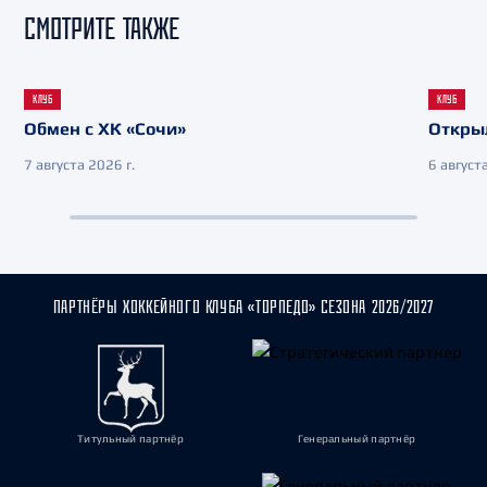
СМОТРИТЕ ТАКЖЕ
КЛУБ
КЛУБ
Обмен с ХК «Сочи»
Откры
7 августа 2026 г.
6 августа
ПАРТНЁРЫ ХОККЕЙНОГО КЛУБА «ТОРПЕДО» СЕЗОНА 2026/2027
Титульный партнёр
Генеральный партнёр