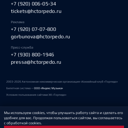
+7 (920) 006-05-34
tickets@hctorpedo.ru
Реклама
+7 (920) 07-07-800
gorbunova@hctorpedo.ru
Пресс-служба
+7 (930) 800-1946
pressa@hctorpedo.ru
2003-2026 Автономная некоммерческая организация «Хоккейный клуб «Торпедо»
Билетная система —
ООО «Яндекс Музыка»
Условия пользования сайтами ХК «Торпедо»
Мы используем cookies, чтобы улучшить работу сайта и сделать его
Политика обработки персональных данных
удобнее для вас. Продолжая пользоваться сайтом, вы соглашаетесь
с обработкой cookies.
Пользовательское соглашение