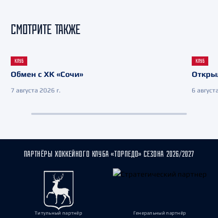
СМОТРИТЕ ТАКЖЕ
КЛУБ
КЛУБ
Обмен с ХК «Сочи»
Откры
7 августа 2026 г.
6 августа
ПАРТНЁРЫ ХОККЕЙНОГО КЛУБА «ТОРПЕДО» СЕЗОНА 2026/2027
Титульный партнёр
Генеральный партнёр