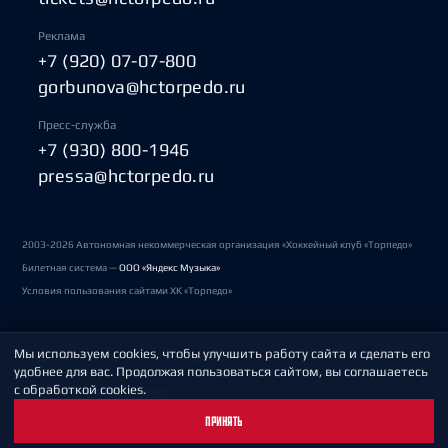
Реклама
+7 (920) 07-07-800
gorbunova@hctorpedo.ru
Пресс-служба
+7 (930) 800-1946
pressa@hctorpedo.ru
2003-2026 Автономная некоммерческая организация «Хоккейный клуб «Торпедо»
Билетная система —
ООО «Яндекс Музыка»
Условия пользования сайтами ХК «Торпедо»
Мы используем cookies, чтобы улучшить работу сайта и сделать его
Политика обработки персональных данных
удобнее для вас. Продолжая пользоваться сайтом, вы соглашаетесь
с обработкой cookies.
Пользовательское соглашение
ПРИНЯТЬ
Охрана труда