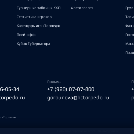
Турнирные таблицы КХЛ
Фотогалерея
Груп
Статистика игроков
Тал
Календарь игр «Торпедо»
Фан-
Плей-офф
Гост
Кубок Губернатора
Масс
Прав
Реклама
П
06-05-34
+7 (920) 07-07-800
torpedo.ru
gorbunova@hctorpedo.ru
б «Торпедо»
Политика обработки персональных данных