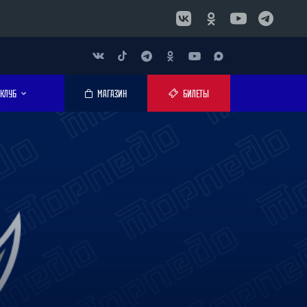
КЛУБ
МАГАЗИН
БИЛЕТЫ