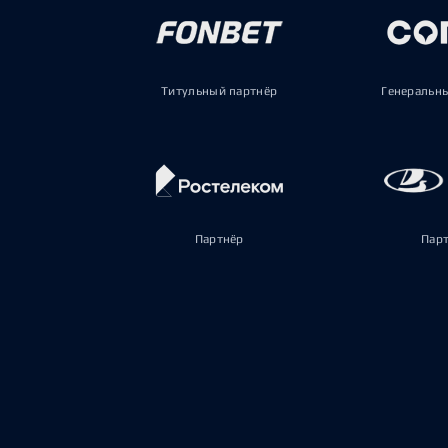
Титульный партнёр
Генеральн
Партнёр
Пар