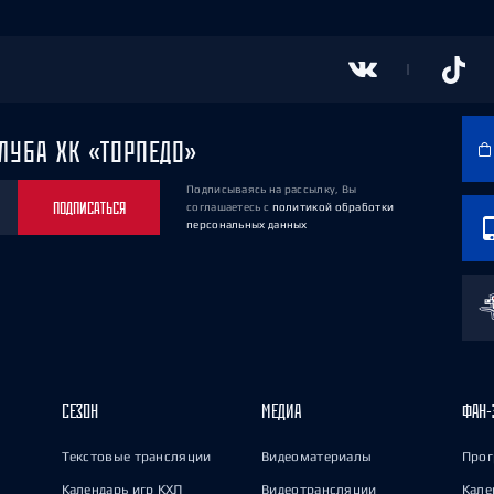
ЛУБА ХК «ТОРПЕДО»
Подписываясь на рассылку, Вы
ПОДПИСАТЬСЯ
соглашаетесь
с
политикой обработки
персональных данных
СЕЗОН
МЕДИА
ФАН-
Текстовые трансляции
Видеоматериалы
Прог
Календарь игр КХЛ
Видеотрансляции
Кале