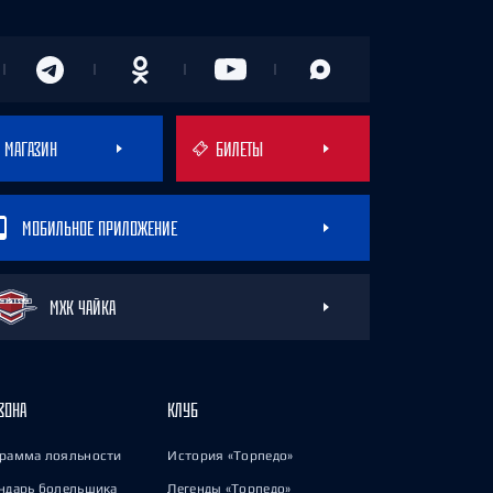
МАГАЗИН
БИЛЕТЫ
МОБИЛЬНОЕ ПРИЛОЖЕНИЕ
МХК ЧАЙКА
ЗОНА
КЛУБ
рамма лояльности
История «Торпедо»
ндарь болельщика
Легенды «Торпедо»