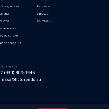
па поддержки
Реклама
исманы
СДЮШОР
сектор
Контакты
евые матчи
овые катания
ила поведения
ресс-служба
+7 (930) 800-1946
pressa@hctorpedo.ru
Пользовательское соглашение
Охрана труда