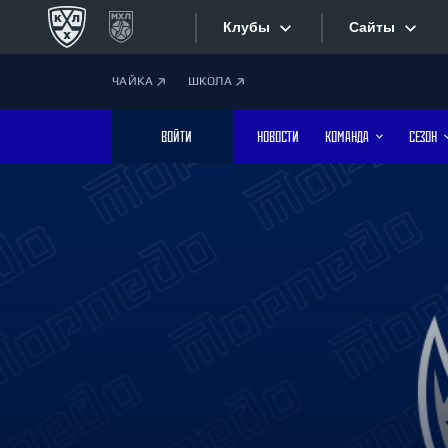
Клубы
Сайты
ЧАЙКА
ШКОЛА
Конференция «Запад»
Сайты
ВОЙТИ
НОВОСТИ
КОМАНДА
СЕЗОН
Дивизион Боброва
Лада
Видеотран
СКА
Хайлайты
Спартак
Торпедо
Текстовые
ХК Сочи
Интернет-
Дивизион Тарасова
Фотобанк
Динамо Мн
Динамо М
Приложе