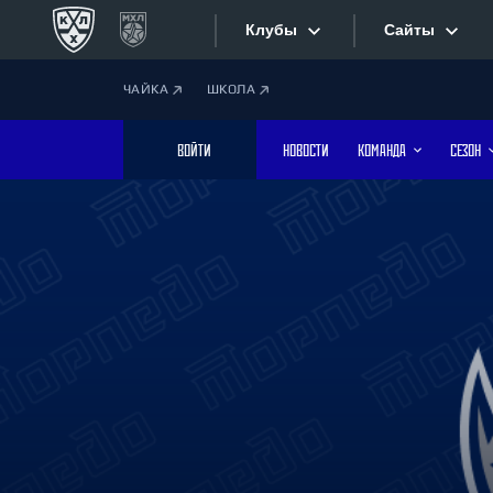
Клубы
Сайты
ЧАЙКА
ШКОЛА
Конференция «Запад»
Сайты
ВОЙТИ
НОВОСТИ
КОМАНДА
СЕЗОН
Дивизион Боброва
Лада
Видеотран
СКА
Хайлайты
Спартак
Торпедо
Текстовые
ХК Сочи
Интернет-
Дивизион Тарасова
Фотобанк
Динамо Мн
Динамо М
Приложе