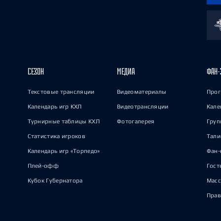
СЕЗОН
МЕДИА
ФАН-
Текстовые трансляции
Видеоматериалы
Прог
Календарь игр КХЛ
Видеотрансляции
Кале
Турнирные таблицы КХЛ
Фотогалерея
Груп
Статистика игроков
Тал
Календарь игр «Торпедо»
Фан-
Плей-офф
Гост
Кубок Губернатора
Масс
Прав