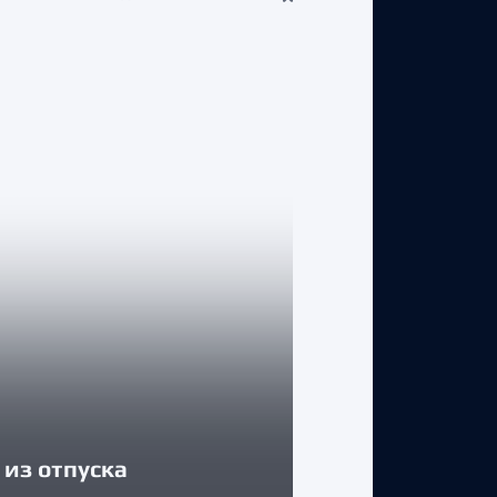
КЛУБ
из отпуска
Егор Соколов