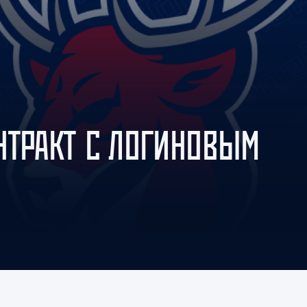
Амур
Барыс
Салават Юлаев
Сибирь
НТРАКТ С ЛОГИНОВЫМ