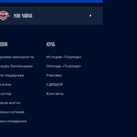
МХК ЧАЙКА
ЗОНА
КЛУБ
рамма лояльности
История «Торпедо»
ндарь болельщика
Легенды «Торпедо»
па поддержки
Реклама
исманы
СДЮШОР
сектор
Контакты
евые матчи
овые катания
ила поведения