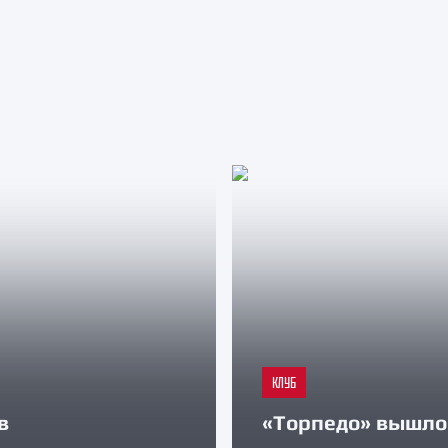
КЛУБ
в
«Торпедо» вышло 