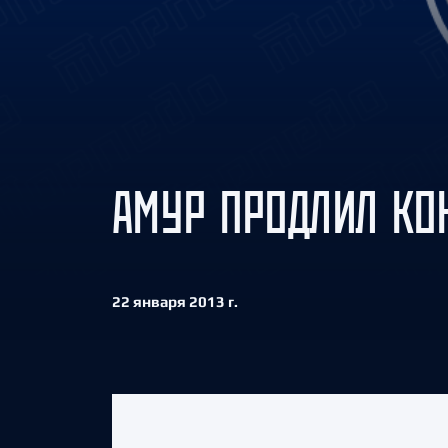
Локомотив
Северсталь
ЦСКА
Шанхайские Драконы
АМУР ПРОДЛИЛ КО
22 января 2013 г.