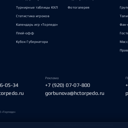
Турнирные таблицы КХЛ
Фотогалерея
Груп
Статистика игроков
Тал
Календарь игр «Торпедо»
Фан-
Плей-офф
Гост
Кубок Губернатора
Масс
Прав
Реклама
П
06-05-34
+7 (920) 07-07-800
torpedo.ru
gorbunova@hctorpedo.ru
б «Торпедо»
Политика обработки персональных данных