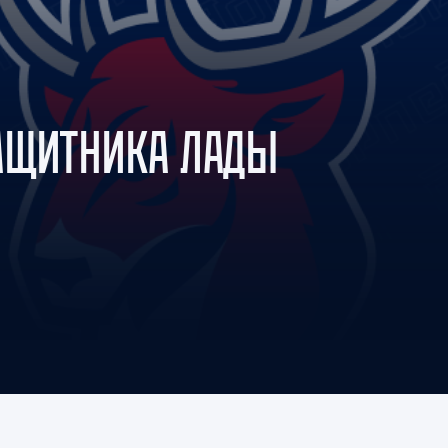
Амур
Барыс
Салават Юлаев
Сибирь
АЩИТНИКА ЛАДЫ