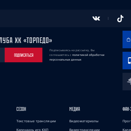
ЛУБА ХК «ТОРПЕДО»
Подписываясь на рассылку, Вы
ПОДПИСАТЬСЯ
соглашаетесь
с
политикой обработки
персональных данных
СЕЗОН
МЕДИА
ФАН-
Текстовые трансляции
Видеоматериалы
Прог
Календарь игр КХЛ
Видеотрансляции
Кале