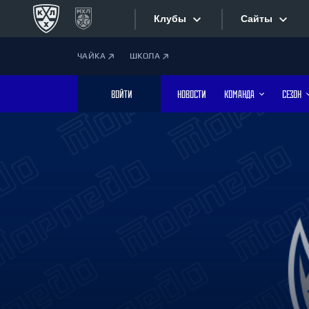
Клубы
Сайты
ЧАЙКА
ШКОЛА
Конференция «Запад»
Сайты
ВОЙТИ
НОВОСТИ
КОМАНДА
СЕЗОН
Дивизион Боброва
Лада
Видеотран
СКА
Хайлайты
Спартак
Торпедо
Текстовые
ХК Сочи
Интернет-
Дивизион Тарасова
Фотобанк
Динамо Мн
Динамо М
Приложе