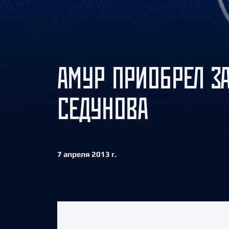
Локомотив
Северсталь
ЦСКА
Шанхайские Драконы
АМУР ПРИОБРЕЛ З
СЕДУНОВА
7 апреля 2013 г.