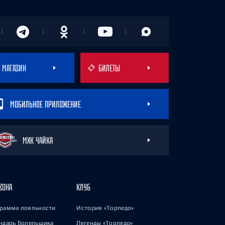
МАГАЗИН
БИЛЕТЫ
МОБИЛЬНОЕ ПРИЛОЖЕНИЕ
МХК ЧАЙКА
ЗОНА
КЛУБ
рамма лояльности
История «Торпедо»
ндарь болельщика
Легенды «Торпедо»