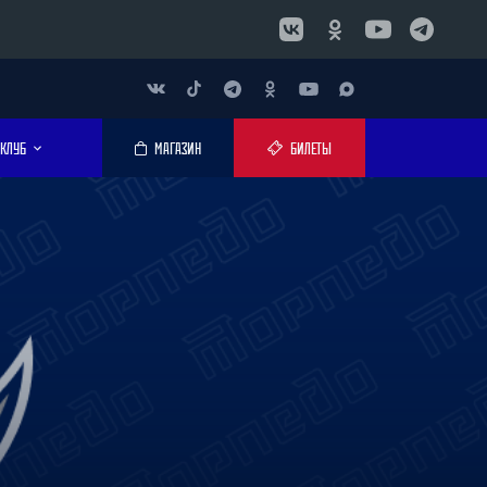
КЛУБ
МАГАЗИН
БИЛЕТЫ